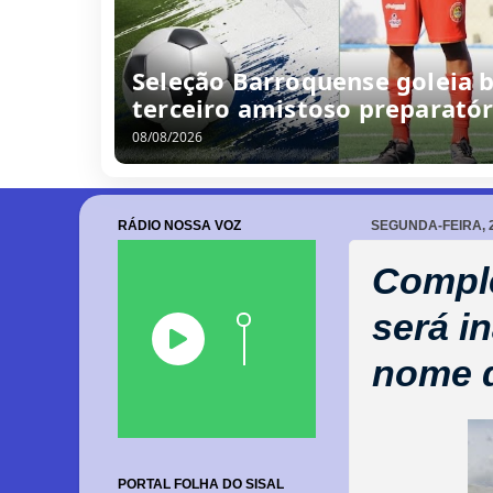
Seleção Barroquense goleia b
terceiro amistoso preparatór
08/08/2026
RÁDIO NOSSA VOZ
SEGUNDA-FEIRA, 2
Comple
será i
nome 
PORTAL FOLHA DO SISAL