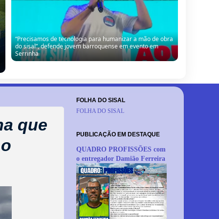
“Precisamos de tecnologia para humanizar a mão de obra
do sisal”, defende jovem barroquense em evento em
Serrinha
FOLHA DO SISAL
FOLHA DO SISAL
ha que
PUBLICAÇÃO EM DESTAQUE
 o
QUADRO PROFISSÕES com
o entregador Damião Ferreira