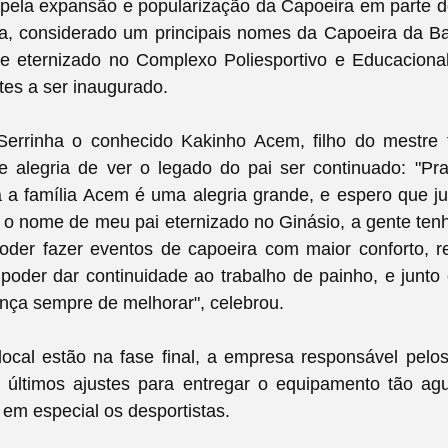
ela expansão e popularização da Capoeira em parte do
ia, considerado um principais nomes da
Capoeira da Ba
e eternizado no Complexo Poliesportivo e Educacional
tes a ser inaugurado.
 Serrinha o conhecido Kakinho Acem, filho do mestre 
alegria de ver o legado do pai ser continuado:
"
Pr
a a família Acem é uma alegria grande, e espero que 
r o nome de meu pai eternizado no Ginásio, a gente tenh
poder fazer eventos de capoeira com maior conforto, 
poder dar continuidade ao trabalho de painho, e junto
nça sempre de melhorar", celebrou.
ocal estão na fase final, a empresa responsável pelo
s últimos ajustes para entregar o equipamento tão ag
 em especial os desportistas.