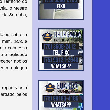
 Território do
hia, o Mestre
 de Serrinha,
falou sobre a
a mim, para a
junto com essa
a a facilidade
receber apoios
 com a alegria
s reparos está
uardado pelos