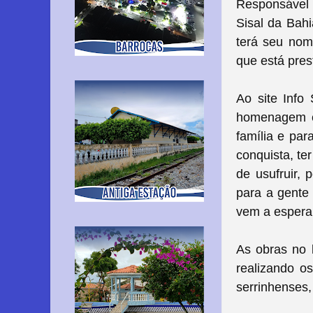
Responsável p
Sisal da Bah
terá seu nom
que está pres
Ao site Info
homenagem e 
família e par
conquista, te
de usufruir, 
para a gente 
vem a espera
As obras no l
realizando o
serrinhenses,