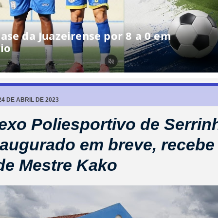
ase da Juazeirense por 8 a 0 em
io
4 DE ABRIL DE 2023
xo Poliesportivo de Serrin
naugurado em breve, recebe
de Mestre Kako