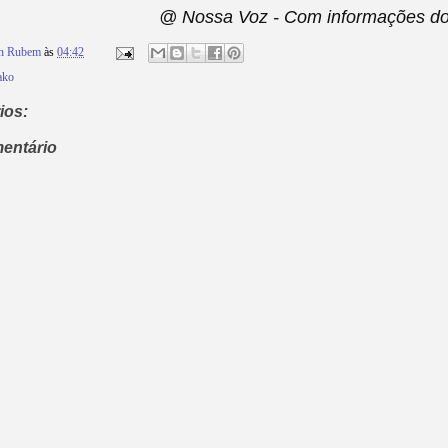
@ Nossa Voz - Com informações do 
on Rubem
às
04:42
ako
ios:
entário