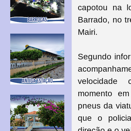
capotou
na l
Barrado, no t
Mairi.
Segundo infor
acompanhame
velocidade 
momento em 
pneus da viat
que o polici
direção e o ve