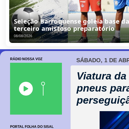
Seleção Barroquense goleia base da
terceiro amistoso preparatório
08/08/2026
RÁDIO NOSSA VOZ
SÁBADO, 1 DE ABR
Viatura da
pneus par
perseguiçã
PORTAL FOLHA DO SISAL