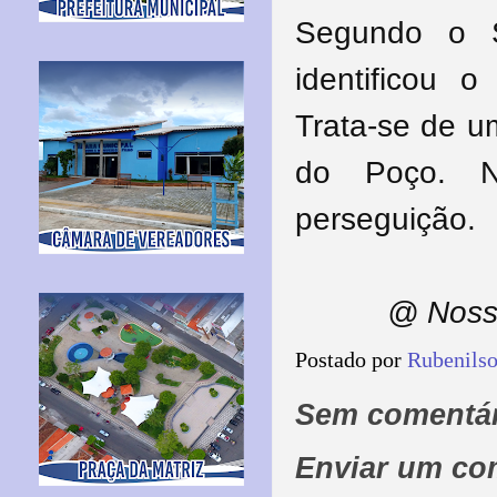
Segundo o S
identificou 
Trata-se de u
do Poço. N
perseguição.
@ Nossa
Postado por
Rubenils
Sem comentár
Enviar um co