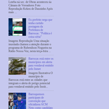
Loteba na sec. de Obras aconteceu na
Câmara de Vereadores Foto
Reprodução Kekeu de Daozinho Após
mais ...
Ex-prefeito nega que
tenha curtido
postagem da
Prefeitura de
Barrocas: “Política é
coisa séria”
Imagens Reprodução Uma situação
inusitada chamou a atenção durante o
programa de Rubenilson Nogueira na
Rádio Nossa Voz, nesta terça-feira ...
Barrocas está entre os
municípios em alerta
para vendaval emitido
pelo Inmet
Imagem Ilustrativa O
município de
Barrocas está entre as cidades que
integram o alerta de perigo potencial
para vendaval emitido pelo Instit...
Barroquenses
participam de
convenção que
oficializou ACM
Neto como candidato