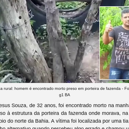
a rural: homem é encontrado morto preso em porteira de fazenda - 
g1 BA
esus Souza, de 32 anos, foi encontrado morto na manhã
reso à estrutura da porteira da fazenda onde morava, na
ípio do norte da Bahia. A vítima foi localizada por uma ti
ho alternativo quando percebeu algo errado e chamou u