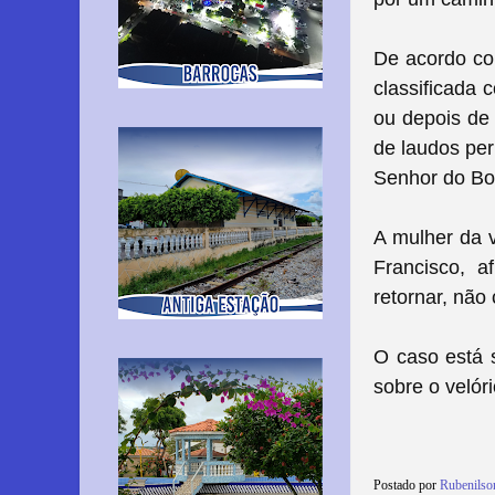
De acordo com
classificada 
ou depois de 
de laudos per
Senhor do Bo
A mulher da v
Francisco, a
retornar, não
O caso está 
sobre o velór
Postado por
Rubenilso