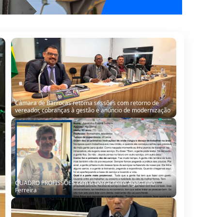
Câmara de Barrocas retoma sessões com retorno de
vereador, cobranças à gestão e anúncio de modernização
QUADRO PROFISSÕES com o borracheiro Agostinho
Ferreira