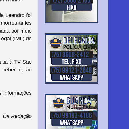
de Leandro foi
e morreu antes
inada por meio
Legal (IML) de
a tia à TV São
a beber e, ao
s informações
- Da Redação