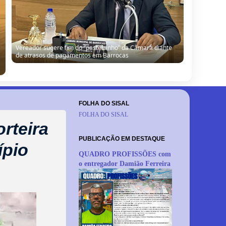
Vereador sugere fim do “pastelzinho” da Câmara diante
de atrasos de pagamentos em Barrocas
FOLHA DO SISAL
FOLHA DO SISAL
rteira
PUBLICAÇÃO EM DESTAQUE
ípio
QUADRO PROFISSÕES com
o entregador Damião Ferreira