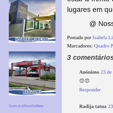
lugares em que
@ Noss
Postado por
Isabela L
Marcadores:
Quadro P
3 comentários
Anónimo
23 de
😍😍
Responder
Radija tatua
23
Tweets de @NossaVozBahia