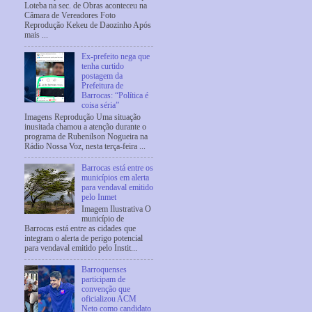
Loteba na sec. de Obras aconteceu na
Câmara de Vereadores Foto
Reprodução Kekeu de Daozinho Após
mais ...
Ex-prefeito nega que
tenha curtido
postagem da
Prefeitura de
Barrocas: “Política é
coisa séria”
Imagens Reprodução Uma situação
inusitada chamou a atenção durante o
programa de Rubenilson Nogueira na
Rádio Nossa Voz, nesta terça-feira ...
Barrocas está entre os
municípios em alerta
para vendaval emitido
pelo Inmet
Imagem Ilustrativa O
município de
Barrocas está entre as cidades que
integram o alerta de perigo potencial
para vendaval emitido pelo Instit...
Barroquenses
participam de
convenção que
oficializou ACM
Neto como candidato