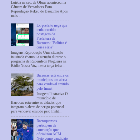
Loteba na sec. de Obras aconteceu na
Câmara de Vereadores Foto
Reprodução Kekeu de Daozinho Após
mais ...
Ex-prefeito nega que
tenha curtido
postagem da
Prefeitura de
Barrocas: “Política é
coisa séria”
Imagens Reprodução Uma situação
inusitada chamou a atenção durante o
programa de Rubenilson Nogueira na
Rádio Nossa Voz, nesta terça-feira ...
Barrocas está entre os
municípios em alerta
para vendaval emitido
pelo Inmet
Imagem Ilustrativa O
município de
Barrocas está entre as cidades que
integram o alerta de perigo potencial
para vendaval emitido pelo Instit...
Barroquenses
participam de
convenção que
oficializou ACM
Neto como candidato