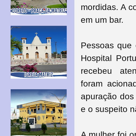
mordidas. A c
em um bar.
Pessoas que e
Hospital Por
recebeu aten
foram aciona
apuração dos 
e o suspeito n
A mulher foi o