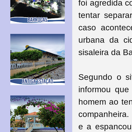
foi agredida 
tentar separ
caso acontec
urbana da ci
sisaleira da B
Segundo o site
informou que 
homem ao tent
companheira. 
e a espancou