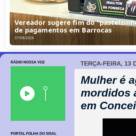
/
0
8
/
2
0
2
6
RÁDIO NOSSA VOZ
TERÇA-FEIRA, 13 
Mulher é a
mordidos a
em Concei
PORTAL FOLHA DO SISAL