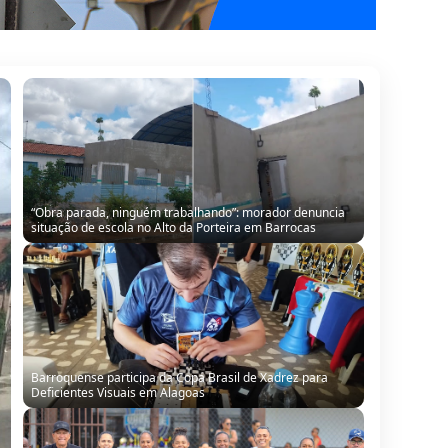
Barroquense participa da Copa Brasil de Xadrez para
Deficientes Visuais em Alagoas
Barroquense Saline Simões conquista título regional com
equipe Boleiras de Serrinha