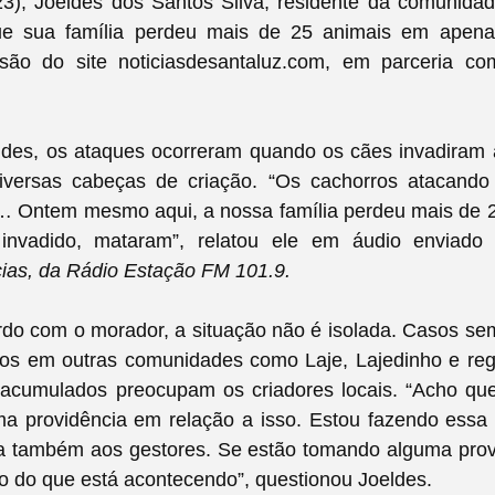
(23), Joeldes dos Santos Silva, residente da comunidad
ue sua família perdeu mais de 25 animais em apena
são do site noticiasdesantaluz.com, em parceria com
des, os ataques ocorreram quando os cães invadiram 
versas cabeças de criação. “Os cachorros atacando
… Ontem mesmo aqui, a nossa família perdeu mais de 
 invadido, mataram”, relatou ele em áudio enviad
cias, da Rádio Estação FM 101.9.
rdo com o morador, a situação não é isolada. Casos se
dos em outras comunidades como Laje, Lajedinho e reg
 acumulados preocupam os criadores locais.
“Acho qu
a providência em relação a isso. Estou fazendo essa
a também aos gestores. Se estão tomando alguma prov
o do que está acontecendo”, questionou Joeldes.