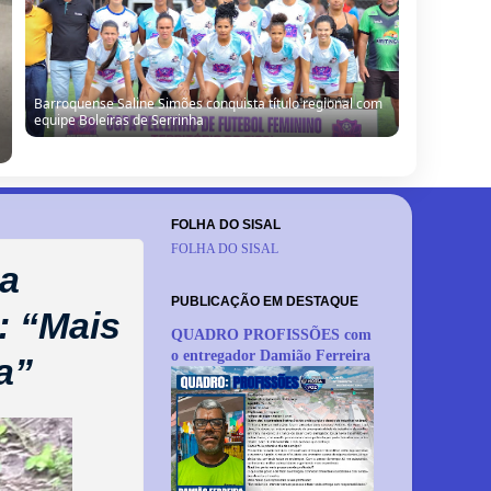
Barrocas: Moradores denunciam vazamento de água e
cobram providências em São Miguel do Ouricuri
FOLHA DO SISAL
FOLHA DO SISAL
 a
PUBLICAÇÃO EM DESTAQUE
: “Mais
QUADRO PROFISSÕES com
o entregador Damião Ferreira
a”