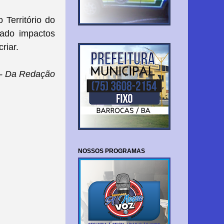
Território do
rado impactos
riar.
- Da Redação
NOSSOS PROGRAMAS