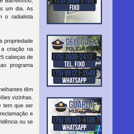
e Barreirinho,
s um dia. As
 o radialista
a propriedade
 a criação na
25 cabeças de
o ao programa
melhantes têm
iões vizinhas.
e tem que ser
 reclamação e
idência ou se