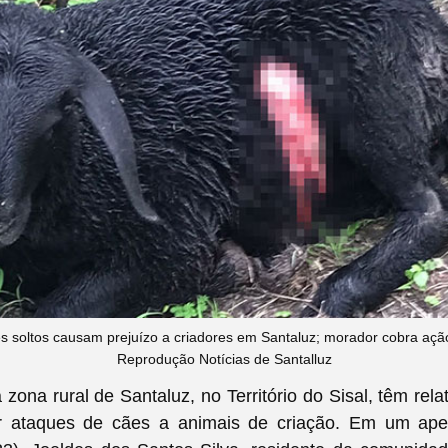
s soltos causam prejuízo a criadores em Santaluz; morador cobra ação 
Reprodução Notícias de Santalluz
zona rural de Santaluz, no Território do Sisal, têm rela
 ataques de cães a animais de criação. Em um apel