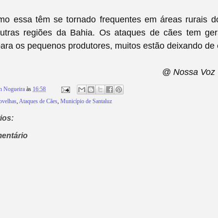
mo essa têm se tornado frequentes em áreas rurais do 
utras regiões da Bahia. Os ataques de cães tem ge
ra os pequenos produtores, muitos estão deixando de c
@ Nossa Voz 
n Nogueira
às
16:58
 ovelhas
,
Ataques de Cães
,
Município de Santaluz
ios:
entário