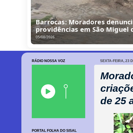
/
0
8
/
2
0
2
6
RÁDIO NOSSA VOZ
SEXTA-FEIRA, 23 
Morado
criaçõ
de 25 
PORTAL FOLHA DO SISAL