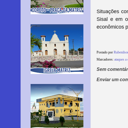
Situações co
Sisal e em o
econômicos pa
Postado por
Rubenilso
Marcadores:
ataques a
Sem comentár
Enviar um com