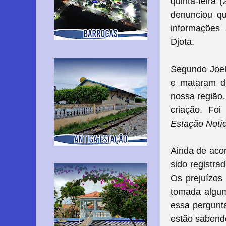
quinta-feira 
denunciou q
informações 
Djota.
Segundo Joel
e mataram di
nossa região
criação. Foi
Estação Notí
Ainda de aco
sido registra
Os prejuízos
tomada algum
essa pergunt
estão sabend