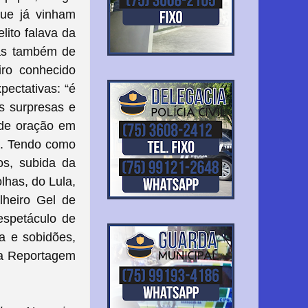
que já vinham
lito falava da
mas também de
iro conhecido
pectativas: “é
s surpresas e
 de oração em
na. Tendo como
os, subida da
olhas, do Lula,
ilheiro Gel de
 espetáculo de
ta e sobidões,
na Reportagem