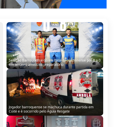
Seleção Barroquense goleia base da Juazeirense por 8 a 0
em terceiro amistoso preparatório
Jogador barroquense se machuca durante partida em
Coité e é socorrido pelo Águia Resgate