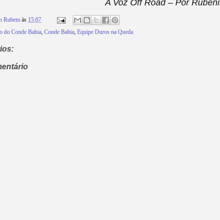
A Voz Off Road – Por Rubeni
on Rubem
às
15:07
ão do Conde Bahia
,
Conde Bahia
,
Equipe Duros na Queda
ios:
entário