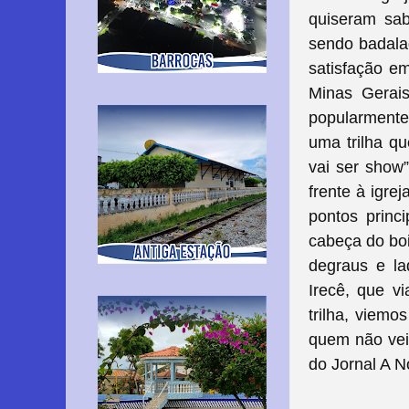
quiseram sab
sendo badalad
satisfação e
Minas Gerais
popularmente 
uma trilha q
vai ser show
frente à igre
pontos princ
cabeça do boi,
degraus e lad
Irecê, que vi
trilha, viemo
quem não veio
do Jornal A N