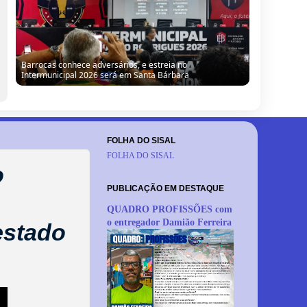
Barrocas conhece adversários, e estreia no
Intermunicipal 2026 será em Santa Bárbara
FOLHA DO SISAL
FOLHA DO SISAL
o
PUBLICAÇÃO EM DESTAQUE
QUADRO PROFISSÕES com
o entregador Damião Ferreira
estado