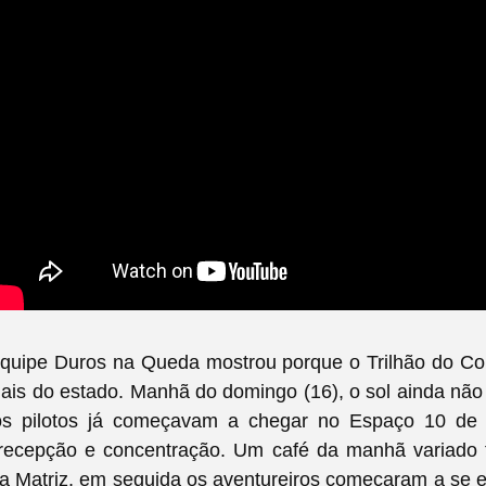
equipe Duros na Queda mostrou porque o Trilhão do C
nais do estado. Manhã do domingo (16), o sol ainda não
os pilotos já começavam a chegar no Espaço 10 de
recepção e concentração. Um café da manhã variado f
ja Matriz, em seguida os aventureiros começaram a se e