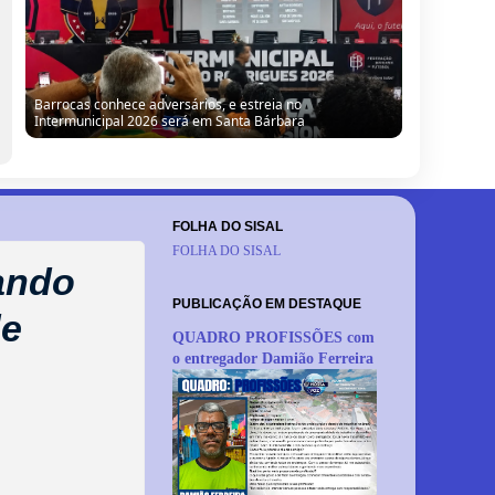
Barrocas conhece adversários, e estreia no
Intermunicipal 2026 será em Santa Bárbara
FOLHA DO SISAL
FOLHA DO SISAL
tando
PUBLICAÇÃO EM DESTAQUE
de
QUADRO PROFISSÕES com
o entregador Damião Ferreira