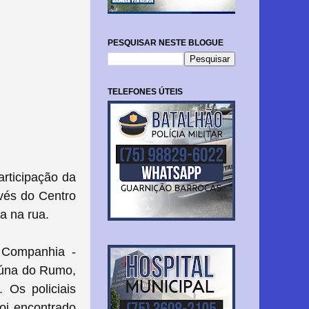
PESQUISAR NESTE BLOGUE
TELEFONES ÚTEIS
articipação da
avés do Centro
a na rua.
 Companhia -
aúna do Rumo,
a.
Os policiais
oi encontrado