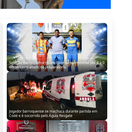
Seleção Barroquense goleia base da Juazeirense por 8 a 0
em terceiro amistoso preparatório
Jogador barroquense se machuca durante partida em
Coité e é socorrido pelo Águia Resgate