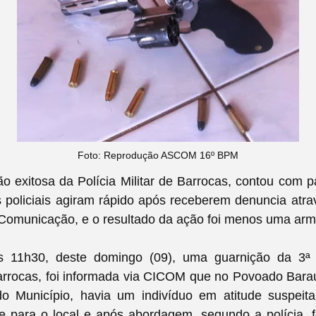
Foto: Reprodução ASCOM 16º BPM
o exitosa
da Polícia Militar de Barrocas, contou com p
 policiais agiram rápido após receberem denuncia atr
 Comunicação, e o resultado da ação foi menos uma arm
as 11h30, deste domingo (09), uma guarnição da 3ª
arrocas, foi informada via CICOM que no Povoado Bar
o Município, havia um indivíduo em atitude suspeit
e para o local e após abordagem, segundo a polícia, f