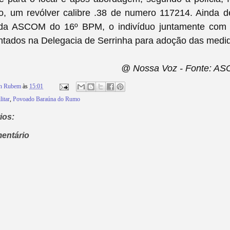
 um revólver calibre .38 de numero 117214. Ainda 
 da ASCOM do 16º BPM, o
indivíduo juntamente com
ntados na Delegacia de Serrinha para adoção das medid
@ Nossa Voz - Fonte: A
on Rubem
às
15:01
litar
,
Povoado Baraúna do Rumo
ios:
entário