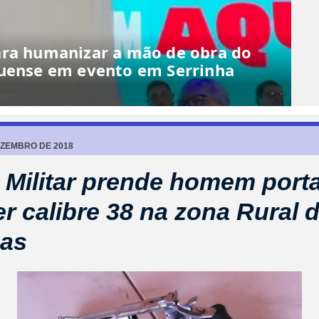
ara humanizar a mão de obra do
quense em evento em Serrinha
EZEMBRO DE 2018
a Militar prende homem por
er calibre 38 na zona Rural 
cas