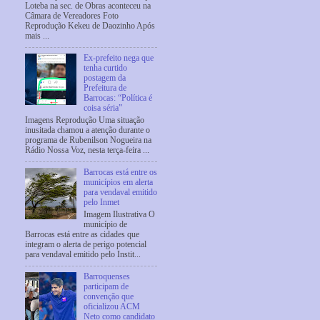
Loteba na sec. de Obras aconteceu na
Câmara de Vereadores Foto
Reprodução Kekeu de Daozinho Após
mais ...
Ex-prefeito nega que
tenha curtido
postagem da
Prefeitura de
Barrocas: “Política é
coisa séria”
Imagens Reprodução Uma situação
inusitada chamou a atenção durante o
programa de Rubenilson Nogueira na
Rádio Nossa Voz, nesta terça-feira ...
Barrocas está entre os
municípios em alerta
para vendaval emitido
pelo Inmet
Imagem Ilustrativa O
município de
Barrocas está entre as cidades que
integram o alerta de perigo potencial
para vendaval emitido pelo Instit...
Barroquenses
participam de
convenção que
oficializou ACM
Neto como candidato