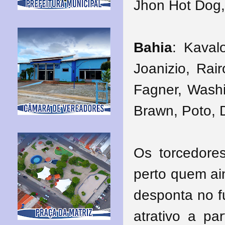
Jhon Hot Dog,
Bahia
: Kavalo
Joanizio, Rai
Fagner, Washi
Brawn, Poto, 
Os torcedore
perto quem ai
desponta no f
atrativo a pa