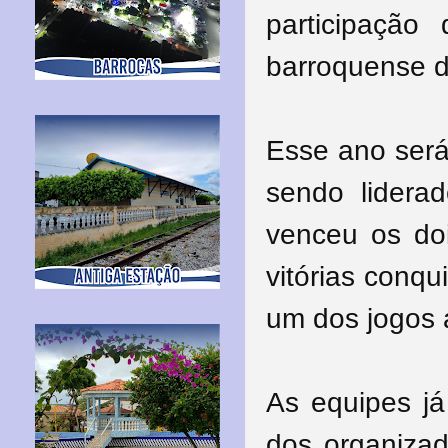
participaçã
barroquense d
Esse ano será
sendo liderad
venceu os doi
vitórias conqu
um dos jogos
As equipes j
dos organiza