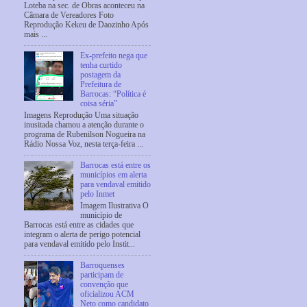
Loteba na sec. de Obras aconteceu na
Câmara de Vereadores Foto
Reprodução Kekeu de Daozinho Após
mais ...
Ex-prefeito nega que
tenha curtido
postagem da
Prefeitura de
Barrocas: “Política é
coisa séria”
Imagens Reprodução Uma situação
inusitada chamou a atenção durante o
programa de Rubenilson Nogueira na
Rádio Nossa Voz, nesta terça-feira ...
Barrocas está entre os
municípios em alerta
para vendaval emitido
pelo Inmet
Imagem Ilustrativa O
município de
Barrocas está entre as cidades que
integram o alerta de perigo potencial
para vendaval emitido pelo Instit...
Barroquenses
participam de
convenção que
oficializou ACM
Neto como candidato