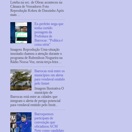
Loteba na sec. de Obras aconteceu na
Câmara de Vereadores Foto
Reprodução Kekeu de Daozinho Após
mais ...
Ex-prefeito nega que
tenha curtido
postagem da
Prefeitura de
Barrocas: “Política é
coisa séria”
Imagens Reprodução Uma situação
inusitada chamou a atenção durante o
programa de Rubenilson Nogueira na
Rádio Nossa Voz, nesta terça-feira ...
Barrocas está entre os
municípios em alerta
para vendaval emitido
pelo Inmet
Imagem Ilustrativa O
município de
Barrocas está entre as cidades que
integram o alerta de perigo potencial
para vendaval emitido pelo Instit...
Barroquenses
participam de
convenção que
oficializou ACM
Neto como candidato