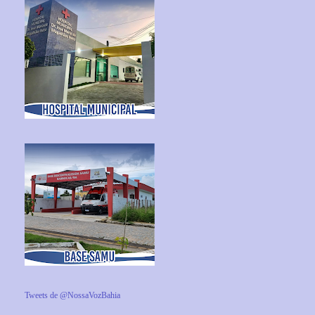
Tweets de @NossaVozBahia