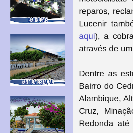
reparos, recl
Lucenir també
aqui
), a cobr
através de uma
Dentre as est
Bairro do Ced
Alambique, Al
Cruz, Minaçã
Redonda até 