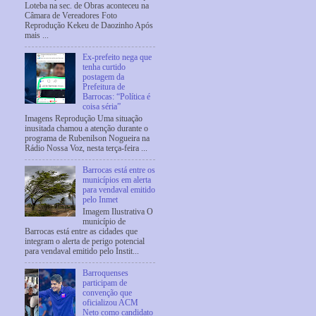
Loteba na sec. de Obras aconteceu na
Câmara de Vereadores Foto
Reprodução Kekeu de Daozinho Após
mais ...
Ex-prefeito nega que
tenha curtido
postagem da
Prefeitura de
Barrocas: “Política é
coisa séria”
Imagens Reprodução Uma situação
inusitada chamou a atenção durante o
programa de Rubenilson Nogueira na
Rádio Nossa Voz, nesta terça-feira ...
Barrocas está entre os
municípios em alerta
para vendaval emitido
pelo Inmet
Imagem Ilustrativa O
município de
Barrocas está entre as cidades que
integram o alerta de perigo potencial
para vendaval emitido pelo Instit...
Barroquenses
participam de
convenção que
oficializou ACM
Neto como candidato