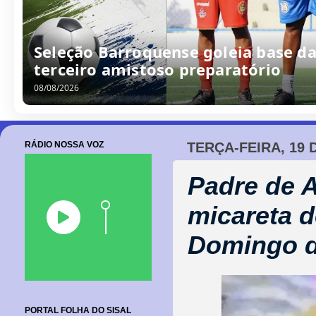
Seleção Barroquense goleia base da
terceiro amistoso preparatório
08/08/2026
RÁDIO NOSSA VOZ
TERÇA-FEIRA, 19 
Padre de A
micareta 
Domingo 
PORTAL FOLHA DO SISAL