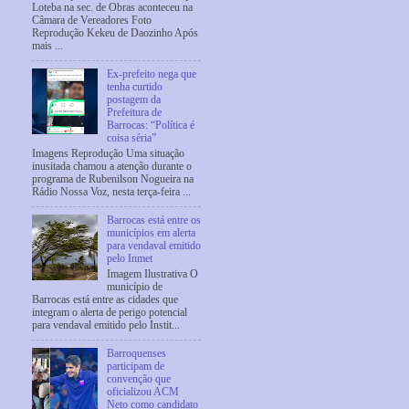
Loteba na sec. de Obras aconteceu na
Câmara de Vereadores Foto
Reprodução Kekeu de Daozinho Após
mais ...
Ex-prefeito nega que
tenha curtido
postagem da
Prefeitura de
Barrocas: “Política é
coisa séria”
Imagens Reprodução Uma situação
inusitada chamou a atenção durante o
programa de Rubenilson Nogueira na
Rádio Nossa Voz, nesta terça-feira ...
Barrocas está entre os
municípios em alerta
para vendaval emitido
pelo Inmet
Imagem Ilustrativa O
município de
Barrocas está entre as cidades que
integram o alerta de perigo potencial
para vendaval emitido pelo Instit...
Barroquenses
participam de
convenção que
oficializou ACM
Neto como candidato