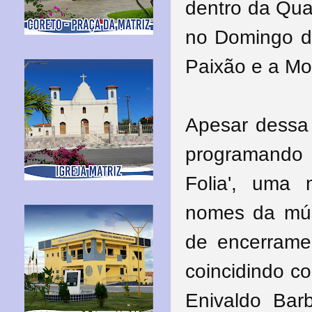
dentro da Qua
no Domingo 
Paixão e a Mor
Apesar dessa 
programando 
Folia', uma
nomes da mús
de encerrame
coincidindo c
Enivaldo Barb