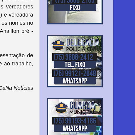
os vereadores
) e vereadora
ia os nomes no
Anailton pré -
resentação de
 ao trabalho,
lila Notícias