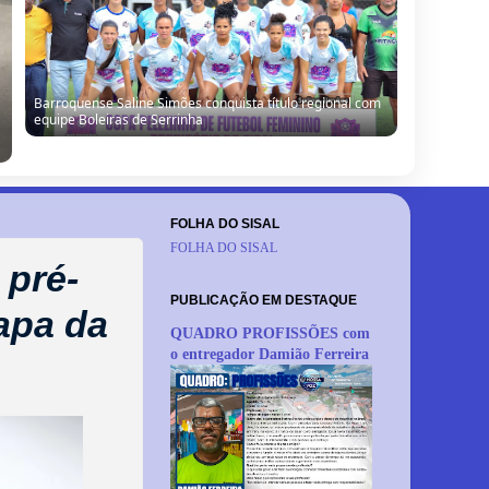
Barroquense Saline Simões conquista título regional com
equipe Boleiras de Serrinha
FOLHA DO SISAL
FOLHA DO SISAL
 pré-
PUBLICAÇÃO EM DESTAQUE
hapa da
QUADRO PROFISSÕES com
o entregador Damião Ferreira