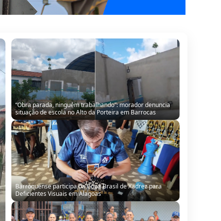
“Obra parada, ninguém trabalhando”: morador denuncia
situação de escola no Alto da Porteira em Barrocas
Barroquense participa da Copa Brasil de Xadrez para
Deficientes Visuais em Alagoas