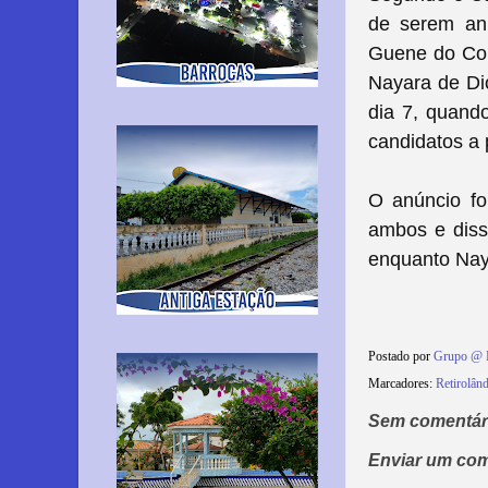
de serem anu
Guene do Con
Nayara de Dió
dia 7, quando
candidatos a 
O anúncio fo
ambos e diss
enquanto Nay
Postado por
Grupo @ 
Marcadores:
Retirolând
Sem comentár
Enviar um com