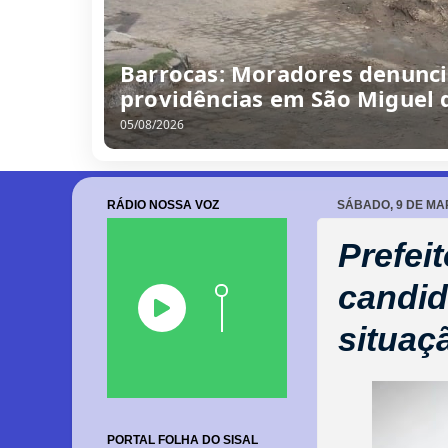
Barrocas: Moradores denunc
providências em São Miguel 
05/08/2026
RÁDIO NOSSA VOZ
SÁBADO, 9 DE MA
Prefei
candid
situaç
PORTAL FOLHA DO SISAL