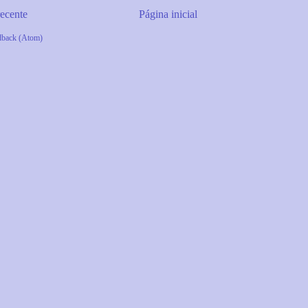
ecente
Página inicial
dback (Atom)