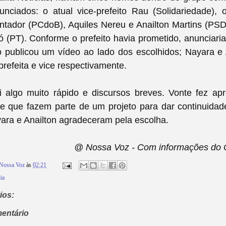
nciados: o atual vice-prefeito Rau (Solidariedade), 
tador (PCdoB), Aquiles Nereu e Anailton Martins (PSD
 (PT). Conforme o prefeito havia prometido, anunciar
 publicou um vídeo ao lado dos escolhidos; Nayara e 
prefeita e vice respectivamente.
i algo muito rápido e discursos breves. Vonte fez ap
e que fazem parte de um projeto para dar continuidade
ara e Anailton agradeceram pela escolha.
@ Nossa Voz - Com informações do Ca
Nossa Voz
às
02:21
ia
ios:
entário