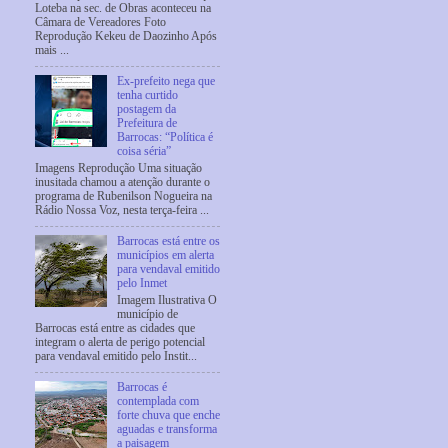
Loteba na sec. de Obras aconteceu na
Câmara de Vereadores Foto
Reprodução Kekeu de Daozinho Após
mais ...
Ex-prefeito nega que
tenha curtido
postagem da
Prefeitura de
Barrocas: “Política é
coisa séria”
Imagens Reprodução Uma situação
inusitada chamou a atenção durante o
programa de Rubenilson Nogueira na
Rádio Nossa Voz, nesta terça-feira ...
Barrocas está entre os
municípios em alerta
para vendaval emitido
pelo Inmet
Imagem Ilustrativa O
município de
Barrocas está entre as cidades que
integram o alerta de perigo potencial
para vendaval emitido pelo Instit...
Barrocas é
contemplada com
forte chuva que enche
aguadas e transforma
a paisagem