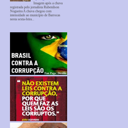
Imagem após a chuva
registrada pelo jornalista Rubenilson
Nogueira A chuva chegou com
intensidade ao município de Barrocas
nesta sexta-feira...