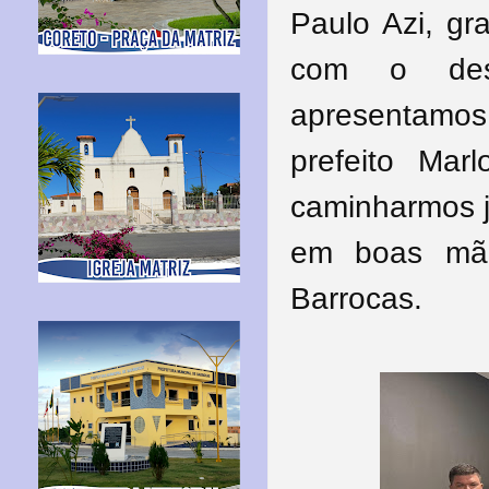
Paulo Azi, gr
com o des
apresentamo
prefeito Ma
caminharmos j
em boas mão
Barrocas.