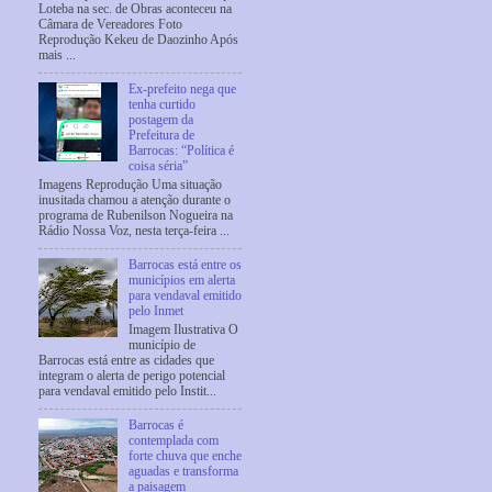
Loteba na sec. de Obras aconteceu na
Câmara de Vereadores Foto
Reprodução Kekeu de Daozinho Após
mais ...
Ex-prefeito nega que
tenha curtido
postagem da
Prefeitura de
Barrocas: “Política é
coisa séria”
Imagens Reprodução Uma situação
inusitada chamou a atenção durante o
programa de Rubenilson Nogueira na
Rádio Nossa Voz, nesta terça-feira ...
Barrocas está entre os
municípios em alerta
para vendaval emitido
pelo Inmet
Imagem Ilustrativa O
município de
Barrocas está entre as cidades que
integram o alerta de perigo potencial
para vendaval emitido pelo Instit...
Barrocas é
contemplada com
forte chuva que enche
aguadas e transforma
a paisagem