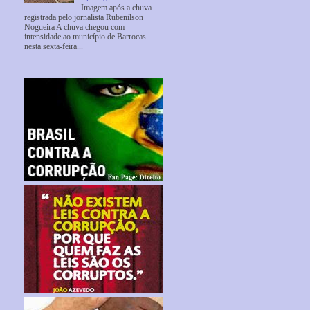
Imagem após a chuva
registrada pelo jornalista Rubenilson
Nogueira A chuva chegou com
intensidade ao município de Barrocas
nesta sexta-feira...