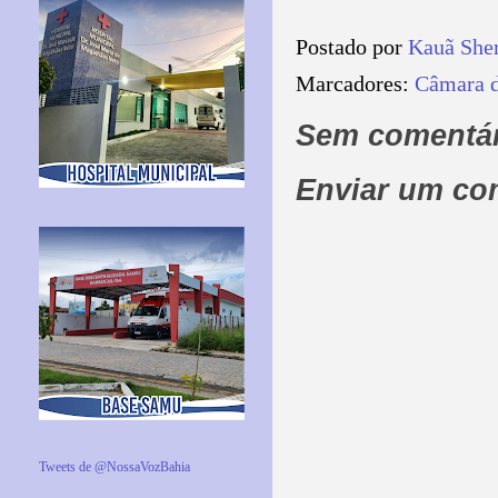
Postado por
Kauã She
Marcadores:
Câmara d
Sem comentár
Enviar um co
Tweets de @NossaVozBahia