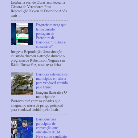
Loteba na sec. de Obras aconteceu na
Câmara de Vereadores Foto
Reprodução Kekeu de Daozinho Após
mais ...
Ex-prefeito nega que
tenha curtido
postagem da
Prefeitura de
Barrocas: “Política é
coisa séria”
Imagens Reprodução Uma situação
inusitada chamou a atenção durante o
programa de Rubenilson Nogueira na
Rádio Nossa Voz, nesta terça-feira ...
Barrocas está entre os
municípios em alerta
para vendaval emitido
pelo Inmet
Imagem Ilustrativa O
município de
Barrocas está entre as cidades que
integram o alerta de perigo potencial
para vendaval emitido pelo Instit...
Barroquenses
participam de
convenção que
oficializou ACM
Neto como candidato