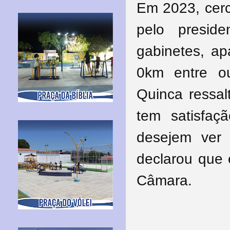
Em 2023, cerc
pelo presi
gabinetes, ap
0km entre o
Quinca ressal
tem satisfa
desejem ver 
declarou que
Câmara.