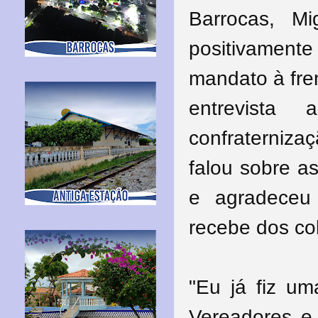
Barrocas, Mi
positivamen
mandato à fre
entrevist
confraterniza
falou sobre a
e agradeceu
recebe dos co
"Eu já fiz u
Vereadores e