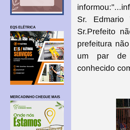
informou:"...
Sr. Edmario 
EQS ELÉTRICA
Sr.Prefeito n
prefeitura nã
um par de r
conhecido co
MERCADINHO CHEGUE MAIS