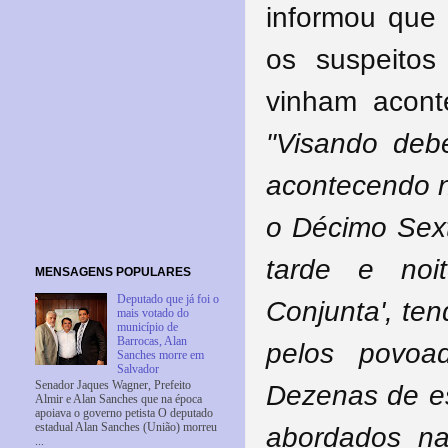
informou que 
os suspeitos
vinham acont
"Visando deb
acontecendo na
o Décimo Sex
tarde e noi
MENSAGENS POPULARES
Deputado que já foi o
Conjunta', ten
mais votado do
município de
Barrocas, Alan
pelos povoa
Sanches morre em
Salvador
Senador Jaques Wagner, Prefeito
Dezenas de es
Almir e Alan Sanches que na época
apoiava o governo petista O deputado
estadual Alan Sanches (União) morreu
abordados na
...