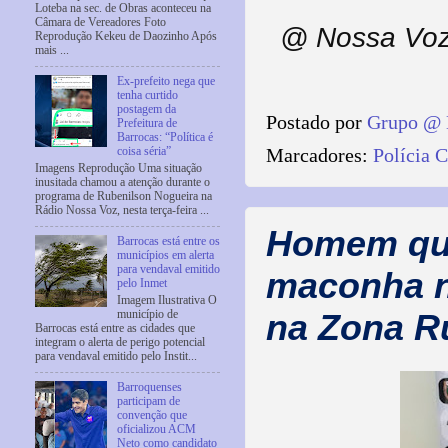
Loteba na sec. de Obras aconteceu na
Câmara de Vereadores Foto
@ Nossa Voz
Reprodução Kekeu de Daozinho Após
mais ...
Ex-prefeito nega que
tenha curtido
postagem da
Postado por
Grupo @ 
Prefeitura de
Barrocas: “Política é
Marcadores:
Polícia C
coisa séria”
Imagens Reprodução Uma situação
inusitada chamou a atenção durante o
programa de Rubenilson Nogueira na
Rádio Nossa Voz, nesta terça-feira ...
Homem que
Barrocas está entre os
municípios em alerta
para vendaval emitido
maconha no
pelo Inmet
Imagem Ilustrativa O
município de
na Zona R
Barrocas está entre as cidades que
integram o alerta de perigo potencial
para vendaval emitido pelo Instit...
Barroquenses
participam de
convenção que
oficializou ACM
Neto como candidato