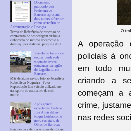
Documento
publicado pela
Prefeitura de
Barrocas apresenta
dois nomes diferentes
como secretário de
Administração e Finanças
O tra
Termo de Referência de processo de
contratação de hospedagem atribui a
elaboração do mesmo documento a
A operação 
duas equipes distintas; pesquisa do J...
policiais à o
Veículo do transporte
escolar perde roda
enquanto levava
em todo mun
estudantes na região
do Lagedinho, em
Barrocas
criando a s
Mãe de aluno enviou foto ao Jornalista
Rubenilson Nogueira - Fotos
Reprodução Um veículo utilizado no
começam a a
transporte de estudantes da rede
munic...
crime, justam
Após grande
expectativa, Prefeito
José Almir define
nas redes soci
Roque Loteba como
novo secretário de
Obras de Barrocas
Reunião para definir o nome de Roque