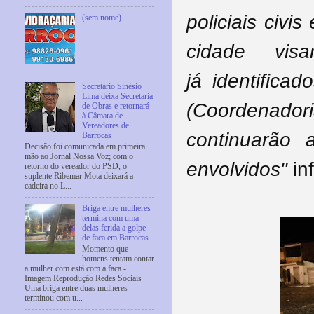
policiais civi
(sem nome)
cidade vis
já identific
Secretário Sinésio
Lima deixa Secretaria
(Coordenador
de Obras e retornará
à Câmara de
Vereadores de
continuarão 
Barrocas
Decisão foi comunicada em primeira
mão ao Jornal Nossa Voz; com o
envolvidos"
in
retorno do vereador do PSD, o
suplente Ribemar Mota deixará a
cadeira no L...
Briga entre mulheres
termina com uma
delas ferida a golpe
de faca em Barrocas
Momento que
homens tentam contar
a mulher com está com a faca -
Imagem Reprodução Redes Sociais
Uma briga entre duas mulheres
terminou com u...