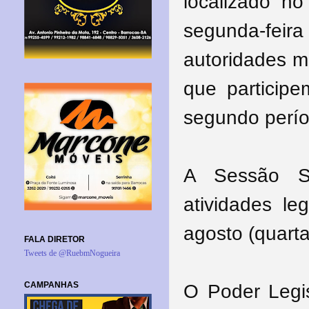
localizado no
segunda-fei
autoridades m
que particip
segundo períod
A Sessão S
atividades le
agosto (quarta
FALA DIRETOR
Tweets de @RuebmNogueira
CAMPANHAS
O Poder Legis