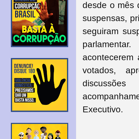
desde o mês d
suspensas, pr
seguiram sus
parlamenta
acontecerem a
votados, ap
discussões
acompanham
Executivo.