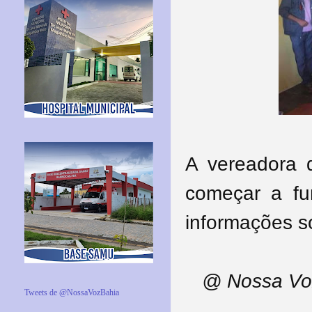
A vereadora 
começar a fun
informações s
@ Nossa Voz
Tweets de @NossaVozBahia