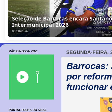
/
0
8
/
2
0
2
6
RÁDIO NOSSA VOZ
SEGUNDA-FEIRA, 3
Barrocas: 
por reform
funcionar 
PORTAL FOLHA DO SISAL