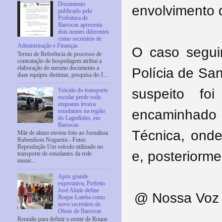
Documento
envolvimento 
publicado pela
Prefeitura de
Barrocas apresenta
dois nomes diferentes
como secretário de
Administração e Finanças
O caso segui
Termo de Referência de processo de
contratação de hospedagem atribui a
elaboração do mesmo documento a
Polícia de Sa
duas equipes distintas; pesquisa do J...
suspeito fo
Veículo do transporte
escolar perde roda
enquanto levava
encaminhado
estudantes na região
do Lagedinho, em
Barrocas
Técnica, onde
Mãe de aluno enviou foto ao Jornalista
Rubenilson Nogueira - Fotos
Reprodução Um veículo utilizado no
e, posteriorme
transporte de estudantes da rede
munic...
Após grande
expectativa, Prefeito
José Almir define
@ Nossa Voz -
Roque Loteba como
novo secretário de
Obras de Barrocas
Reunião para definir o nome de Roque