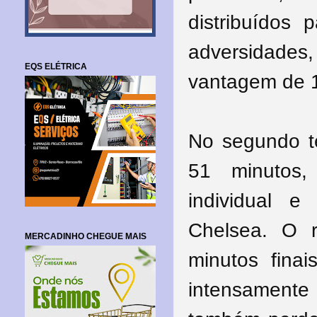
distribuídos
adversidades,
EQS ELÉTRICA
vantagem de 1
No segundo te
51 minutos
individual 
Chelsea. O r
MERCADINHO CHEGUE MAIS
minutos finai
intensament