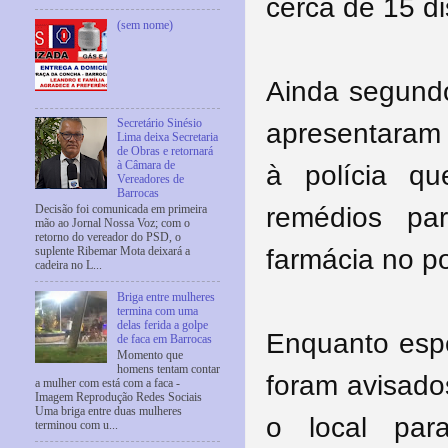
cerca de 15 d
(sem nome)
Ainda segundo
Secretário Sinésio
apresentaram
Lima deixa Secretaria
de Obras e retornará
à Câmara de
à polícia q
Vereadores de
Barrocas
remédios pa
Decisão foi comunicada em primeira
mão ao Jornal Nossa Voz; com o
retorno do vereador do PSD, o
farmácia no p
suplente Ribemar Mota deixará a
cadeira no L...
Briga entre mulheres
termina com uma
delas ferida a golpe
Enquanto espe
de faca em Barrocas
Momento que
homens tentam contar
foram avisado
a mulher com está com a faca -
Imagem Reprodução Redes Sociais
Uma briga entre duas mulheres
o local par
terminou com u...