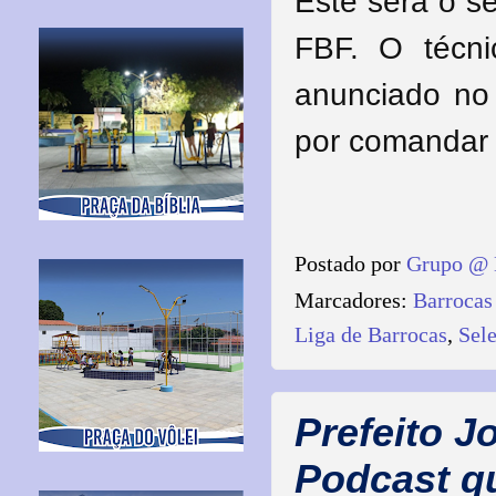
Este será o s
FBF. O técni
anunciado no
por comandar 
Postado por
Grupo @ 
Marcadores:
Barrocas
Liga de Barrocas
,
Sel
Prefeito J
Podcast q