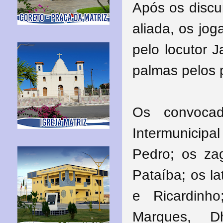
Após os discu
aliada, os jo
pelo locutor 
palmas pelos 
Os convoca
Intermunicipa
Pedro; os zag
Pataíba; os la
e Ricardinho
Marques, Dh