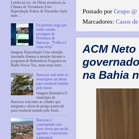
Loteba na sec. de Obras aconteceu na
Câmara de Vereadores Foto
Postado por
Grupo @ 
Reprodução Kekeu de Daozinho Após
mais ...
Marcadores:
Casos de
Ex-prefeito nega que
tenha curtido
postagem da
Prefeitura de
Barrocas: “Política é
ACM Neto 
coisa séria”
Imagens Reprodução Uma situação
inusitada chamou a atenção durante o
governador
programa de Rubenilson Nogueira na
Rádio Nossa Voz, nesta terça-feira ...
na Bahia 
Barrocas está entre os
municípios em alerta
para vendaval emitido
pelo Inmet
Imagem Ilustrativa O
município de
Barrocas está entre as cidades que
integram o alerta de perigo potencial
para vendaval emitido pelo Instit...
Barrocas é
contemplada com
forte chuva que enche
aguadas e transforma
a paisagem