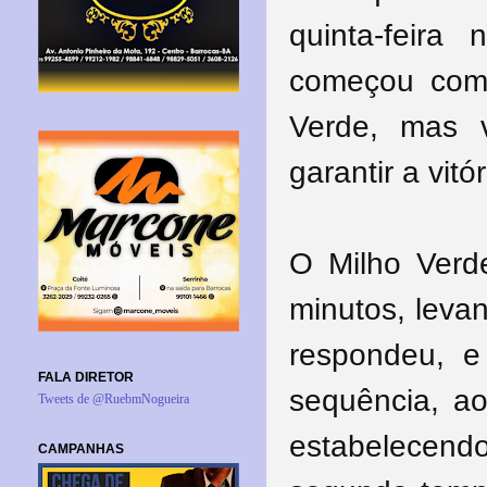
quinta-feira
começou com 
Verde, mas 
garantir a vitór
O Milho Verd
minutos, leva
respondeu, e
FALA DIRETOR
sequência, ao
Tweets de @RuebmNogueira
estabelecend
CAMPANHAS