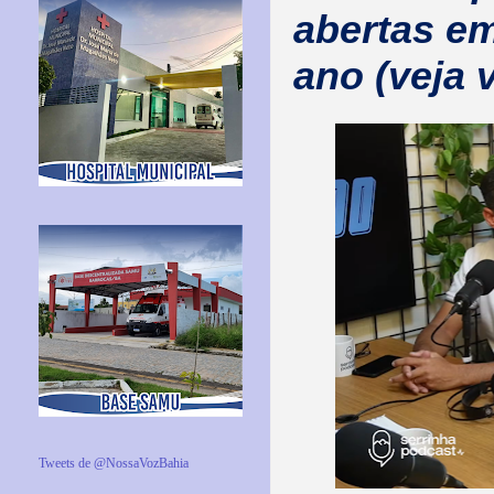
abertas e
ano (veja 
Tweets de @NossaVozBahia