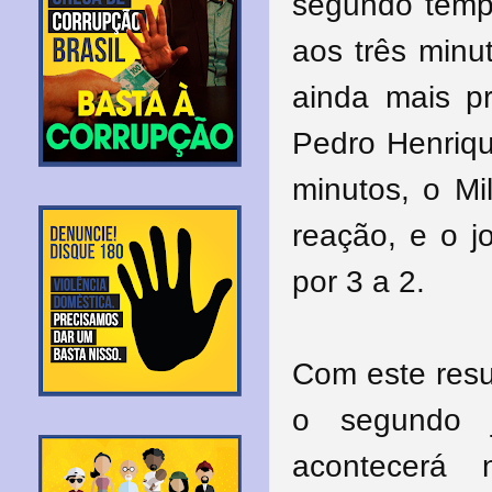
segundo tempo
aos três minu
ainda mais p
Pedro Henriqu
minutos, o Mi
reação, e o j
por 3 a 2.
Com este resu
o segundo j
acontecerá