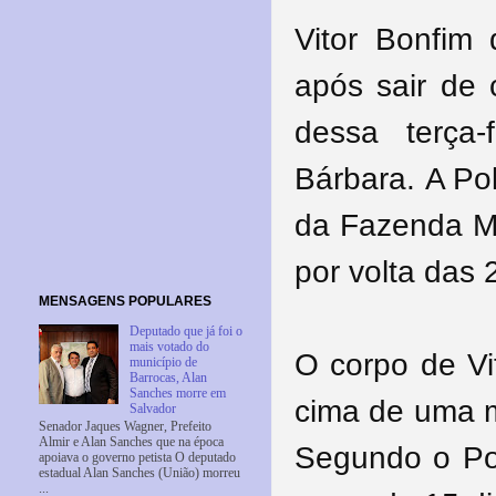
Vitor Bonfim
após sair de
dessa terça-
Bárbara.
A Pol
da Fazenda Ma
por volta das
MENSAGENS POPULARES
Deputado que já foi o
mais votado do
O corpo de Vi
município de
Barrocas, Alan
Sanches morre em
cima de uma 
Salvador
Senador Jaques Wagner, Prefeito
Almir e Alan Sanches que na época
Segundo o Port
apoiava o governo petista O deputado
estadual Alan Sanches (União) morreu
...