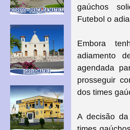
gaúchos sol
Futebol o adia
Embora ten
adiamento d
agendada pa
prosseguir c
dos times gaú
A decisão da
times gaúchos