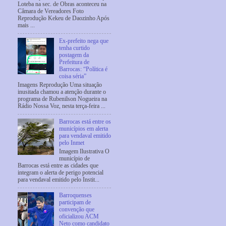
Loteba na sec. de Obras aconteceu na
Câmara de Vereadores Foto
Reprodução Kekeu de Daozinho Após
mais ...
Ex-prefeito nega que
tenha curtido
postagem da
Prefeitura de
Barrocas: “Política é
coisa séria”
Imagens Reprodução Uma situação
inusitada chamou a atenção durante o
programa de Rubenilson Nogueira na
Rádio Nossa Voz, nesta terça-feira ...
Barrocas está entre os
municípios em alerta
para vendaval emitido
pelo Inmet
Imagem Ilustrativa O
município de
Barrocas está entre as cidades que
integram o alerta de perigo potencial
para vendaval emitido pelo Instit...
Barroquenses
participam de
convenção que
oficializou ACM
Neto como candidato