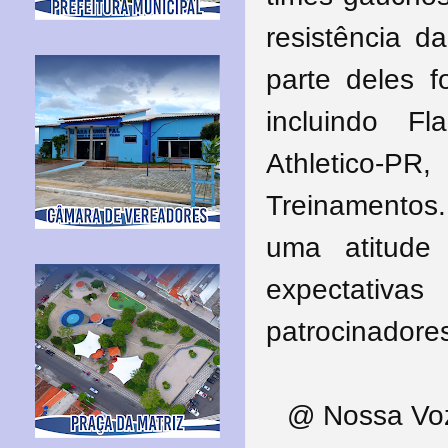
resistência d
parte deles f
incluindo F
Athletico-P
Treinamentos.
uma atitude
expectativ
patrocinadore
@ Nossa Voz