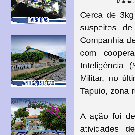
Material
Cerca de 3kg
suspeitos d
Companhia de
com cooper
Inteligência
Militar, n
o últ
Tapuio, zona r
A ação foi d
atividades d