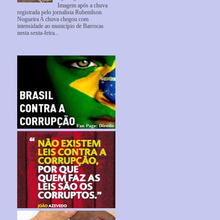
Imagem após a chuva
registrada pelo jornalista Rubenilson
Nogueira A chuva chegou com
intensidade ao município de Barrocas
nesta sexta-feira...