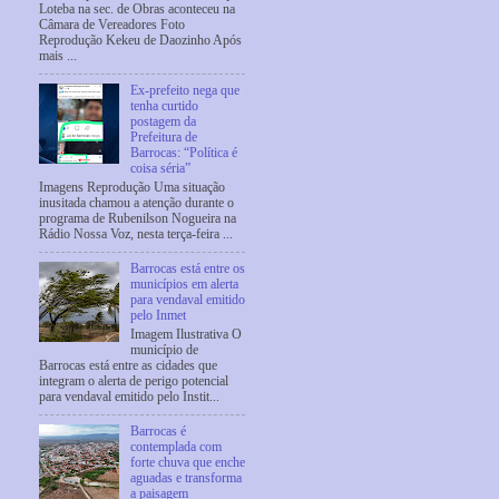
Loteba na sec. de Obras aconteceu na
Câmara de Vereadores Foto
Reprodução Kekeu de Daozinho Após
mais ...
Ex-prefeito nega que
tenha curtido
postagem da
Prefeitura de
Barrocas: “Política é
coisa séria”
Imagens Reprodução Uma situação
inusitada chamou a atenção durante o
programa de Rubenilson Nogueira na
Rádio Nossa Voz, nesta terça-feira ...
Barrocas está entre os
municípios em alerta
para vendaval emitido
pelo Inmet
Imagem Ilustrativa O
município de
Barrocas está entre as cidades que
integram o alerta de perigo potencial
para vendaval emitido pelo Instit...
Barrocas é
contemplada com
forte chuva que enche
aguadas e transforma
a paisagem