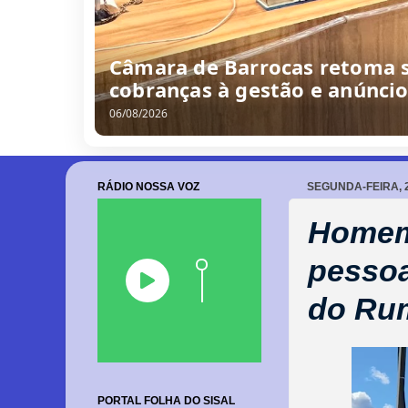
/
0
8
/
2
0
2
6
RÁDIO NOSSA VOZ
SEGUNDA-FEIRA, 2
Homem 
pessoa
do Ru
PORTAL FOLHA DO SISAL