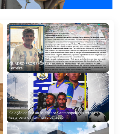
Seleção de Barrocas encara Santanópolis no terceiro
teste para o Intermunicipal 2026
“Obra parada, ninguém trabalhando”: morador denuncia
situação de escola no Alto da Porteira em Barrocas