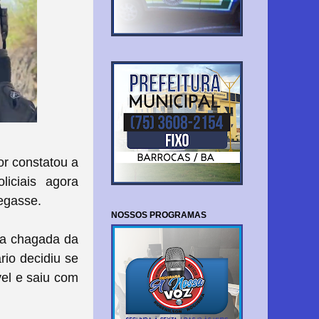
or constatou a
iciais agora
egasse.
NOSSOS PROGRAMAS
 a chagada da
io decidiu se
vel e saiu com