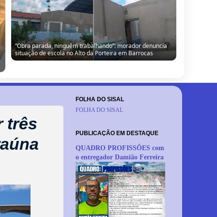
Câmara de Barrocas retoma sessões com retorno de
vereador, cobranças à gestão e anúncio de modernização
FOLHA DO SISAL
FOLHA DO SISAL
 três
PUBLICAÇÃO EM DESTAQUE
raúna
QUADRO PROFISSÕES com
o entregador Damião Ferreira