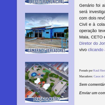
Genário foi a
será investi
com dois revó
Civil e à col
operação tev
Maia, CETO e
Diretor do Jo
vivo
clicando 
Postado por
Kauã She
Marcadores:
Casos de 
Sem comentár
Enviar um com