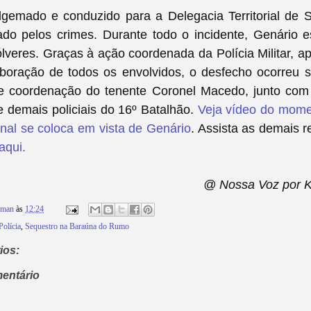
lgemado e conduzido para a Delegacia Territorial de 
gado pelos crimes. Durante todo o incidente, Genário 
lveres. Graças à ação coordenada da Polícia Militar, ap
aboração de todos os envolvidos, o desfecho ocorreu 
e coordenação do tenente Coronel Macedo, junto com
 demais policiais do 16º Batalhão.
Veja vídeo do mom
rnal se coloca em vista de Genário
. Assista as demais 
aqui.
@ Nossa Voz por 
rman
às
12:24
Polícia
,
Sequestro na Baraúna do Rumo
ios:
entário