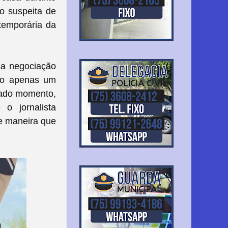
 o suspeita de
temporária da
nsa negociação
ito apenas um
nado momento,
o jornalista
de maneira que