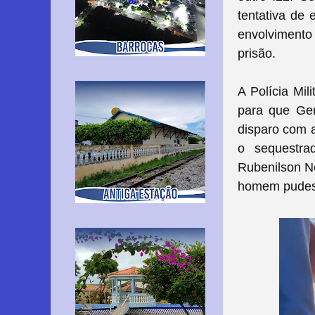
tentativa de 
envolvimento
prisão.
A Polícia Mil
para que Gen
disparo com 
o sequestra
Rubenilson No
homem pudess