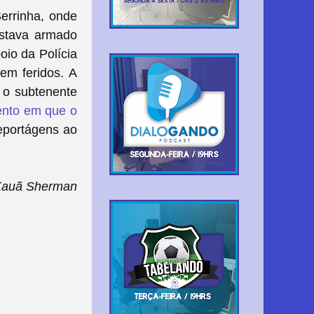
Serrinha, onde
estava armado
oio da Polícia
sem feridos. A
 o subtenente
ento em que o
reportágens ao
Kauã Sherman