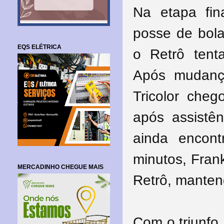
Na etapa fin
posse de bola
EQS ELÉTRICA
o Retrô tent
Após mudanç
Tricolor cheg
após assistên
ainda encon
minutos, Fran
MERCADINHO CHEGUE MAIS
Retrô, manten
Com o triunfo