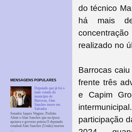
do técnico Ma
há mais de
concentração 
realizado no ú
Barrocas caiu
frente três a
MENSAGENS POPULARES
Deputado que já foi o
e Capim Gros
mais votado do
município de
Barrocas, Alan
intermunicip
Sanches morre em
Salvador
Senador Jaques Wagner, Prefeito
participação 
Almir e Alan Sanches que na época
apoiava o governo petista O deputado
estadual Alan Sanches (União) morreu
2024 — quando
...