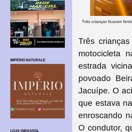
Três crianças ficaram fer
Três crianças
motocicleta n
IMPÉRIO NATURALE
estrada vicin
povoado Beir
Jacuípe. O ac
que estava na
enroscando n
O condutor, q
LOJA GIRASSOL