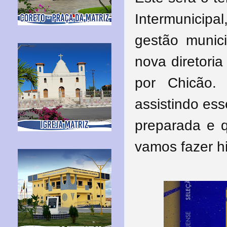
Intermunicipa
gestão munic
nova diretori
por Chicão.
assistindo ess
preparada e 
vamos fazer his