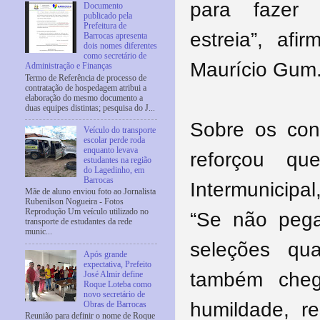
para fazer
Documento
publicado pela
Prefeitura de
estreia”, afi
Barrocas apresenta
dois nomes diferentes
como secretário de
Maurício Gum
Administração e Finanças
Termo de Referência de processo de
contratação de hospedagem atribui a
elaboração do mesmo documento a
duas equipes distintas; pesquisa do J...
Sobre os conf
Veículo do transporte
escolar perde roda
enquanto levava
reforçou q
estudantes na região
do Lagedinho, em
Barrocas
Intermunicipa
Mãe de aluno enviou foto ao Jornalista
Rubenilson Nogueira - Fotos
Reprodução Um veículo utilizado no
“Se não pega
transporte de estudantes da rede
munic...
seleções qu
Após grande
expectativa, Prefeito
também cheg
José Almir define
Roque Loteba como
novo secretário de
humildade, r
Obras de Barrocas
Reunião para definir o nome de Roque