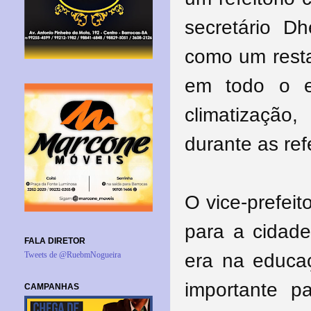
secretário Dh
como um resta
em todo o e
climatização,
durante as ref
O vice-prefeit
para a cidade
FALA DIRETOR
era na educa
Tweets de @RuebmNogueira
importante p
CAMPANHAS