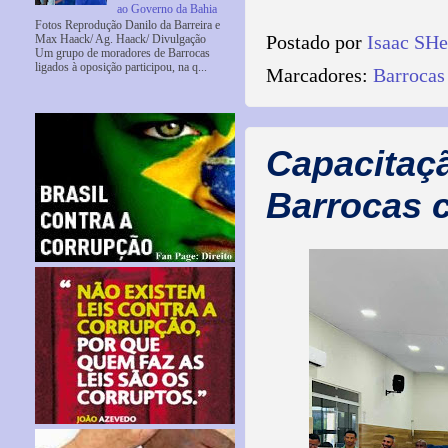
ao Governo da Bahia
Fotos Reprodução Danilo da Barreira e
Postado por
Isaac SH
Max Haack/ Ag. Haack/ Divulgação
Um grupo de moradores de Barrocas
ligados à oposição participou, na q...
Marcadores:
Barrocas
Capacitaç
Barrocas 