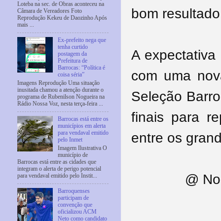
Loteba na sec. de Obras aconteceu na
bom resultado 
Câmara de Vereadores Foto
Reprodução Kekeu de Daozinho Após
mais ...
Ex-prefeito nega que
tenha curtido
A expectativa 
postagem da
Prefeitura de
Barrocas: “Política é
com uma nova
coisa séria”
Imagens Reprodução Uma situação
inusitada chamou a atenção durante o
Seleção Barro
programa de Rubenilson Nogueira na
Rádio Nossa Voz, nesta terça-feira ...
finais para r
Barrocas está entre os
municípios em alerta
para vendaval emitido
entre os grand
pelo Inmet
Imagem Ilustrativa O
município de
Barrocas está entre as cidades que
integram o alerta de perigo potencial
@ Nos
para vendaval emitido pelo Instit...
Barroquenses
participam de
convenção que
oficializou ACM
Neto como candidato