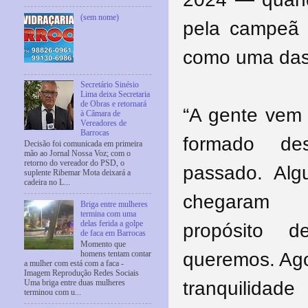
(sem nome)
pela campeã 
como uma das 
Secretário Sinésio
Lima deixa Secretaria
de Obras e retornará
“A gente vem 
à Câmara de
Vereadores de
Barrocas
formado d
Decisão foi comunicada em primeira
mão ao Jornal Nossa Voz; com o
retorno do vereador do PSD, o
passado. Alg
suplente Ribemar Mota deixará a
cadeira no L...
chegaram 
Briga entre mulheres
termina com uma
delas ferida a golpe
propósito 
de faca em Barrocas
Momento que
queremos. Ago
homens tentam contar
a mulher com está com a faca -
Imagem Reprodução Redes Sociais
tranquilidade
Uma briga entre duas mulheres
terminou com u...