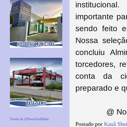
institucion
importante pa
sendo feito e
Nossa seleçã
concluiu Alm
torcedores, r
conta da ci
preparado e q
@ Nos
Tweets de @NossaVozBahia
Postado por
Kauã She