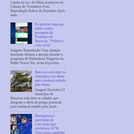
Loteba na sec. de Obras aconteceu na
Câmara de Vereadores Foto
Reprodução Kekeu de Daozinho Após
mais ...
Ex-prefeito nega que
tenha curtido
postagem da
Prefeitura de
Barrocas: “Política é
coisa séria”
Imagens Reprodução Uma situação
inusitada chamou a atenção durante o
programa de Rubenilson Nogueira na
Rádio Nossa Voz, nesta terça-feira ...
Barrocas está entre os
municípios em alerta
para vendaval emitido
pelo Inmet
Imagem Ilustrativa O
município de
Barrocas está entre as cidades que
integram o alerta de perigo potencial
para vendaval emitido pelo Instit...
Barroquenses
participam de
convenção que
oficializou ACM
Neto como candidato