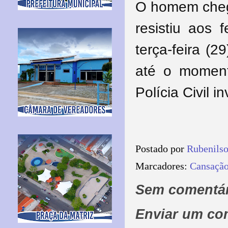
O homem chego
resistiu aos
terça-feira (2
até o moment
Polícia Civil i
Postado por
Rubenils
Marcadores:
Cansaçã
Sem comentár
Enviar um co