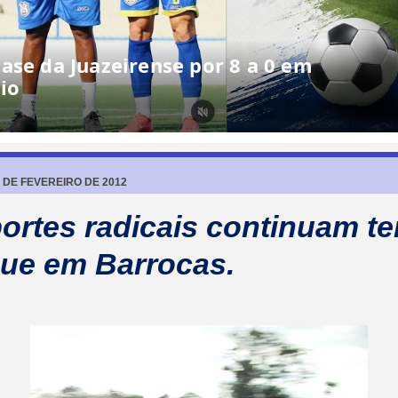
ase da Juazeirense por 8 a 0 em
io
 DE FEVEREIRO DE 2012
ortes radicais continuam t
ue em Barrocas.