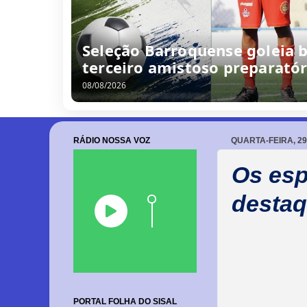
Seleção Barroquense goleia b
terceiro amistoso preparatór
08/08/2026
RÁDIO NOSSA VOZ
QUARTA-FEIRA, 29
Os esp
destaq
PORTAL FOLHA DO SISAL