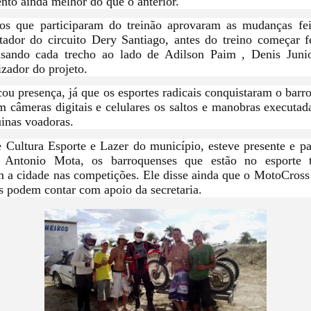
ento ainda melhor do que o anterior.
tos que participaram do treinão aprovaram as mudanças feit
ntador do circuito Dery Santiago, antes do treino começar 
lisando cada trecho ao lado de Adilson Paim , Denis Juni
izador do projeto.
ou presença, já que os esportes radicais conquistaram o barr
m câmeras digitais e celulares os saltos e manobras executada
inas voadoras.
e Cultura Esporte e Lazer do município, esteve presente e pa
a Antonio Mota, os barroquenses que estão no esporte 
m a cidade nas competições. Ele disse ainda que o MotoCros
s podem contar com apoio da secretaria.