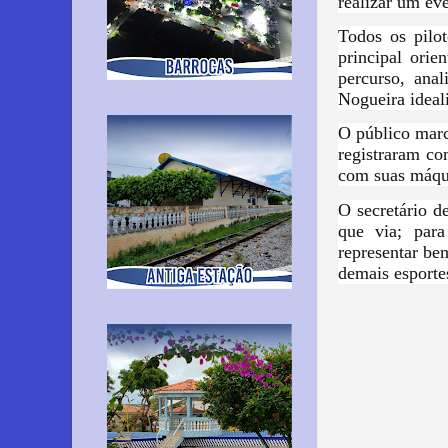
realizar um ev
Todos os pilo
principal orie
percurso, ana
Nogueira ideal
O público marc
registraram co
com suas máqu
O secretário d
que via; par
representar be
demais esporte