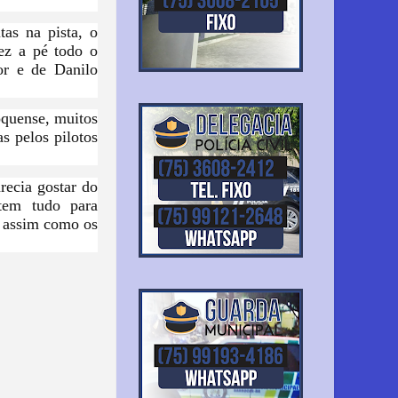
as na pista, o
fez a pé todo o
or e de Danilo
oquense, muitos
s pelos pilotos
recia gostar do
tem tudo para
s assim como os