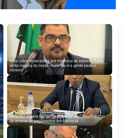
Dida cobra mineradora por melhoria de estrada: “Leva
tanta riqueza do nosso município e a gente pede o
mínimo”
Vereador sugere fim do “pastelzinho” da Câmara diante
de atrasos de pagamentos em Barrocas