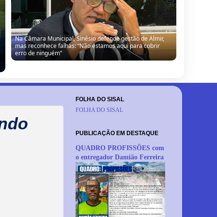
Na Câmara Municipal, Sinésio defende gestão de Almir,
mas reconhece falhas: “Não estamos aqui para cobrir
erro de ninguém”
FOLHA DO SISAL
FOLHA DO SISAL
endo
PUBLICAÇÃO EM DESTAQUE
QUADRO PROFISSÕES com
o entregador Damião Ferreira