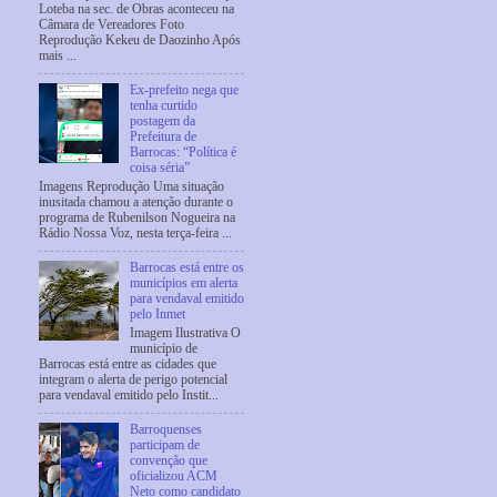
Loteba na sec. de Obras aconteceu na
Câmara de Vereadores Foto
Reprodução Kekeu de Daozinho Após
mais ...
Ex-prefeito nega que
tenha curtido
postagem da
Prefeitura de
Barrocas: “Política é
coisa séria”
Imagens Reprodução Uma situação
inusitada chamou a atenção durante o
programa de Rubenilson Nogueira na
Rádio Nossa Voz, nesta terça-feira ...
Barrocas está entre os
municípios em alerta
para vendaval emitido
pelo Inmet
Imagem Ilustrativa O
município de
Barrocas está entre as cidades que
integram o alerta de perigo potencial
para vendaval emitido pelo Instit...
Barroquenses
participam de
convenção que
oficializou ACM
Neto como candidato