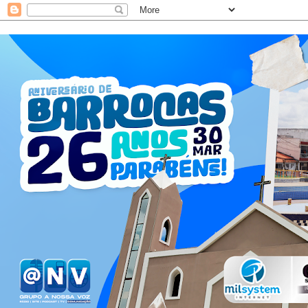
t
e
r
m
u
n
i
c
i
p
a
l
2
0
2
6
s