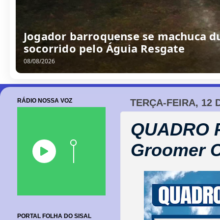
/
0
8
/
2
0
2
6
RÁDIO NOSSA VOZ
TERÇA-FEIRA, 12 
QUADRO P
Groomer Ca
PORTAL FOLHA DO SISAL