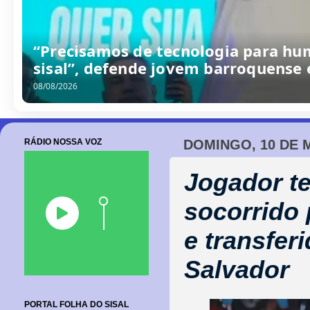
/
0
8
/
2
0
2
6
RÁDIO NOSSA VOZ
DOMINGO, 10 DE M
Jogador t
socorrido 
e transfer
Salvador
PORTAL FOLHA DO SISAL