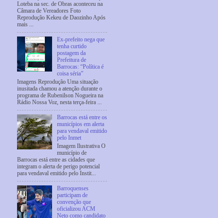
Loteba na sec. de Obras aconteceu na
Câmara de Vereadores Foto
Reprodução Kekeu de Daozinho Após
mais ...
Ex-prefeito nega que
tenha curtido
postagem da
Prefeitura de
Barrocas: “Política é
coisa séria”
Imagens Reprodução Uma situação
inusitada chamou a atenção durante o
programa de Rubenilson Nogueira na
Rádio Nossa Voz, nesta terça-feira ...
Barrocas está entre os
municípios em alerta
para vendaval emitido
pelo Inmet
Imagem Ilustrativa O
município de
Barrocas está entre as cidades que
integram o alerta de perigo potencial
para vendaval emitido pelo Instit...
Barroquenses
participam de
convenção que
oficializou ACM
Neto como candidato