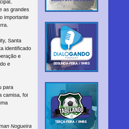
ipal,
e as grandes
lo importante
rra.
ty, Santa
 identificado
uperação e
ado e
u para
 camisa, foi
numa
man Nogueira