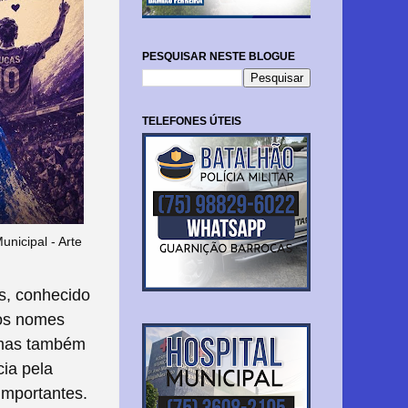
PESQUISAR NESTE BLOGUE
TELEFONES ÚTEIS
nicipal - Arte
is, conhecido
dos nomes
 mas também
cia pela
importantes.