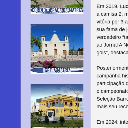
Em 2019, Luqu
a camisa 2, m
vitória por 3
sua fama de 
verdadeiro “t
ao Jornal A N
gols”, destaca
Posteriorment
campanha his
participação 
o campeonato,
Seleção Barr
mais seu reco
Em 2024, int