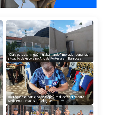
Barroquense participa da Copa Brasil de Xadrez para
Deficientes Visuais em Alagoas
Barroquense Saline Simões conquista título regional com
equipe Boleiras de Serrinha