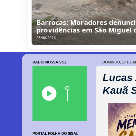
/
0
8
/
2
0
2
6
RÁDIO NOSSA VOZ
DOMINGO, 17 DE M
Lucas 
Kauã 
PORTAL FOLHA DO SISAL