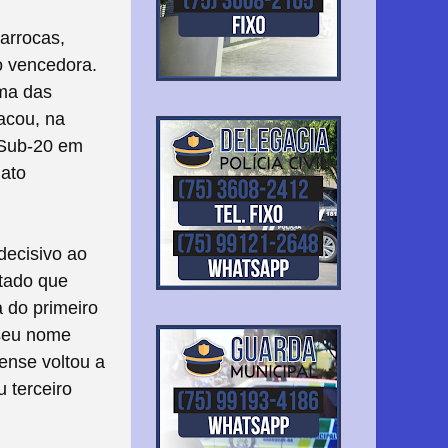
arrocas,
o vencedora.
uma das
tacou, na
 Sub-20 em
nato
decisivo ao
ltado que
a do primeiro
 seu nome
ense voltou a
 terceiro