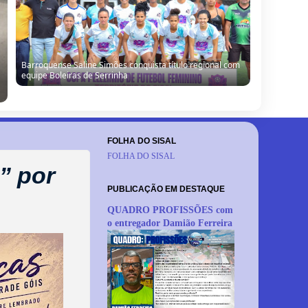
Barrocas: Moradores denunciam vazamento de água e
cobram providências em São Miguel do Ouricuri
FOLHA DO SISAL
FOLHA DO SISAL
” por
PUBLICAÇÃO EM DESTAQUE
QUADRO PROFISSÕES com
o entregador Damião Ferreira