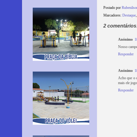
Postado por
Rubenilso
Marcadores:
Destaque
2 comentários
Anónimo
1
Nosso campeã
Responder
Anónimo
1
Acho que o c
mais ele jog
Responder