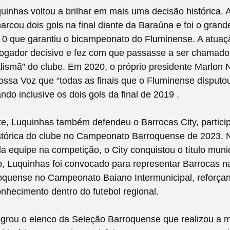
inhas voltou a brilhar em mais uma decisão histórica.
arcou dois gols na final diante da Baraúna e foi o gran
 a 0 que garantiu o bicampeonato do Fluminense. A atuaç
jogador decisivo e fez com que passasse a ser chamado
alismã” do clube. Em 2020, o próprio presidente Marlon
ossa Voz que “todas as finais que o Fluminense disputo
ndo inclusive os dois gols da final de 2019 .
e, Luquinhas também defendeu o Barrocas City, partici
tórica do clube no Campeonato Barroquense de 2023. N
da equipe na competição, o City conquistou o título muni
 Luquinhas foi convocado para representar Barrocas na
oquense no Campeonato Baiano Intermunicipal, reforça
nhecimento dentro do futebol regional.
egrou o elenco da Seleção Barroquense que realizou a 