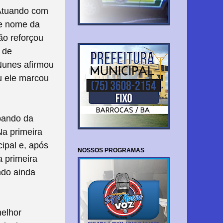
 Atuando com
de nome da
ão reforçou
 de
 Nunes afirmou
u ele marcou
pando da
a primeira
cipal e, após
NOSSOS PROGRAMAS
 primeira
ndo ainda
melhor