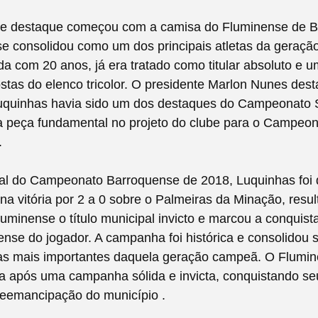
 de destaque começou com a camisa do Fluminense de B
e consolidou como um dos principais atletas da geraçã
a com 20 anos, já era tratado como titular absoluto e 
ostas do elenco tricolor. O presidente Marlon Nunes des
uquinhas havia sido um dos destaques do Campeonato
ra peça fundamental no projeto do clube para o Campeo
.
nal do Campeonato Barroquense de 2018, Luquinhas foi 
r na vitória por 2 a 0 sobre o Palmeiras da Minação, resu
luminense o título municipal invicto e marcou a conquist
uense do jogador. A campanha foi histórica e consolidou
tas mais importantes daquela geração campeã. O Flumin
ça após uma campanha sólida e invicta, conquistando seu
 reemancipação do município .