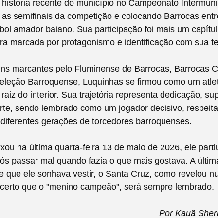
istória recente do município no Campeonato Intermunic
as semifinais da competição e colocando Barrocas entr
ebol amador baiano. Sua participação foi mais um capítu
ra marcada por protagonismo e identificação com sua te
s marcantes pelo Fluminense de Barrocas, Barrocas Ci
eleção Barroquense, Luquinhas se firmou como um atleta
 raiz do interior. Sua trajetória representa dedicação, s
rte, sendo lembrado como um jogador decisivo, respeit
diferentes gerações de torcedores barroquenses.
xou na última quarta-feira 13 de maio de 2026, ele parti
ós passar mal quando fazia o que mais gostava. A última
e que ele sonhava vestir, o Santa Cruz, como revelou 
 certo que o "menino campeão", será sempre lembrado.
Por Kauã Sher