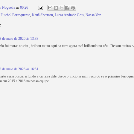
n Nogueira
às
06:26
,
Futebol Barroquense
,
Kauã Sherman
,
Lucas Andrade Gois
,
Nossa Voz
:
8 de maio de 2026 às 13:38
o foi morar no céu , brilhou muito aqui na terra agora está brilhando no céu . Deixou muitas 
8 de maio de 2026 às 16:51
erto seria buscar a fundo a carreira dele desde o início..n mim recordo se o primeiro barroque
ou em 2015 e 2016 na nossa equipe.