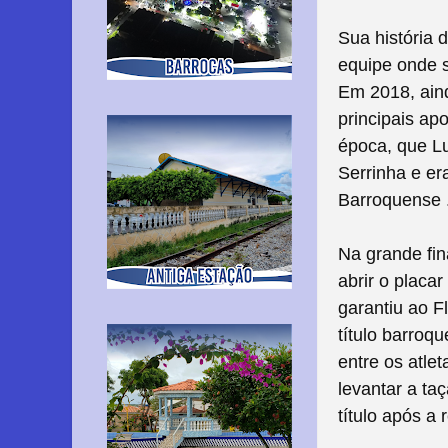
Sua história
equipe onde s
Em 2018, aind
principais ap
época, que L
Serrinha e e
Barroquense 
Na grande fi
abrir o placa
garantiu ao F
título barroq
entre os atle
levantar a ta
título após a