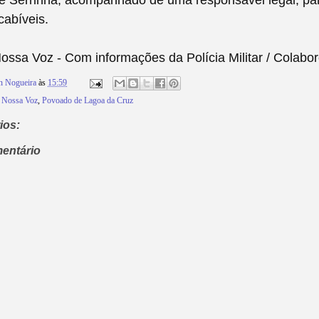
 de Serrinha, acompanhado de uma responsável legal, p
cabíveis.
ssa Voz - Com informações da Polícia Militar / Colab
n Nogueira
às
15:59
,
Nossa Voz
,
Povoado de Lagoa da Cruz
ios:
entário