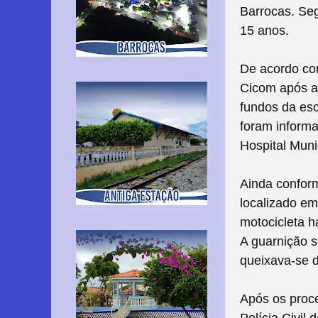
Barrocas. Seg
15 anos.
De acordo com
Cicom após a 
fundos da esc
foram informa
Hospital Muni
Ainda conform
localizado em
motocicleta h
A guarnição s
queixava-se 
Após os proce