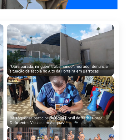
Barroquense participa da Copa Brasil de Xadrez para
Deficientes Visuais em Alagoas
Barroquense Saline Simões conquista título regional com
equipe Boleiras de Serrinha