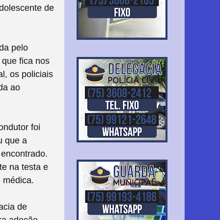
adolescente de
da pelo
 que fica nos
, os policiais
da ao
ndutor foi
u que a
i encontrado.
te na testa e
e médica.
acia de