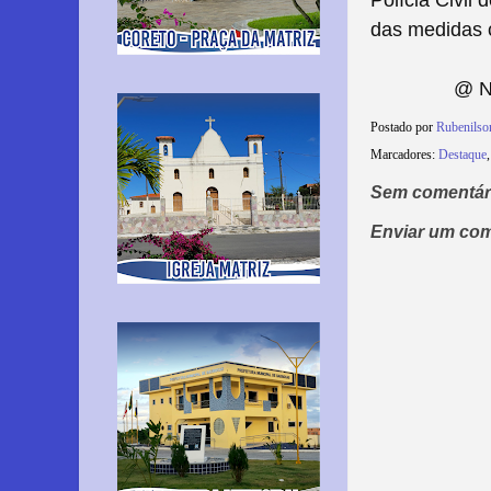
Polícia Civil
das medidas 
@ No
Postado por
Rubenilso
Marcadores:
Destaque
Sem comentár
Enviar um com