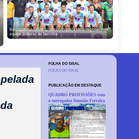
Barrocas: Moradores denunciam vazamento de água e
cobram providências em São Miguel do Ouricuri
FOLHA DO SISAL
FOLHA DO SISAL
opelada
PUBLICAÇÃO EM DESTAQUE
QUADRO PROFISSÕES com
o entregador Damião Ferreira
 da