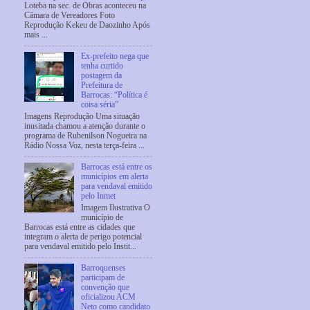
Loteba na sec. de Obras aconteceu na
Câmara de Vereadores Foto
Reprodução Kekeu de Daozinho Após
mais ...
Ex-prefeito nega que
tenha curtido
postagem da
Prefeitura de
Barrocas: “Política é
coisa séria”
Imagens Reprodução Uma situação
inusitada chamou a atenção durante o
programa de Rubenilson Nogueira na
Rádio Nossa Voz, nesta terça-feira ...
Barrocas está entre os
municípios em alerta
para vendaval emitido
pelo Inmet
Imagem Ilustrativa O
município de
Barrocas está entre as cidades que
integram o alerta de perigo potencial
para vendaval emitido pelo Instit...
Barroquenses
participam de
convenção que
oficializou ACM
Neto como candidato