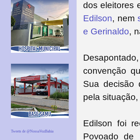
dos eleitores
Edilson
, nem
e Gerinaldo
, 
Desapontado,
convenção que
Sua decisão d
pela situação
Edilson foi 
Tweets de @NossaVozBahia
Povoado de 