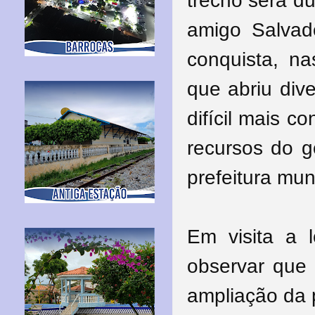
trecho será du
amigo Salvado
conquista, na
que abriu div
difícil mais c
recursos do 
prefeitura mun
Em visita a 
observar que 
ampliação da p