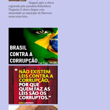
Imagem após a chuva
registrada pelo jornalista Rubenilson
Nogueira A chuva chegou com
intensidade ao município de Barrocas
nesta sexta-feira...