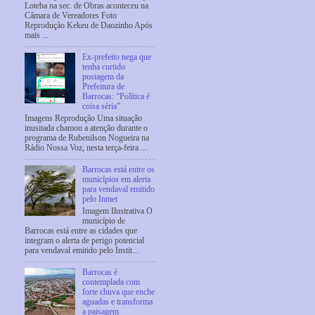
Loteba na sec. de Obras aconteceu na
Câmara de Vereadores Foto
Reprodução Kekeu de Daozinho Após
mais ...
Ex-prefeito nega que
tenha curtido
postagem da
Prefeitura de
Barrocas: “Política é
coisa séria”
Imagens Reprodução Uma situação
inusitada chamou a atenção durante o
programa de Rubenilson Nogueira na
Rádio Nossa Voz, nesta terça-feira ...
Barrocas está entre os
municípios em alerta
para vendaval emitido
pelo Inmet
Imagem Ilustrativa O
município de
Barrocas está entre as cidades que
integram o alerta de perigo potencial
para vendaval emitido pelo Instit...
Barrocas é
contemplada com
forte chuva que enche
aguadas e transforma
a paisagem