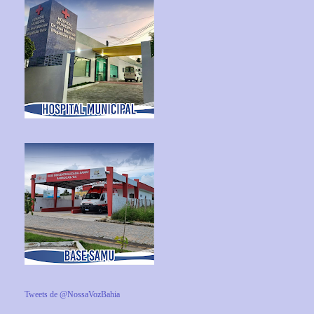
Tweets de @NossaVozBahia