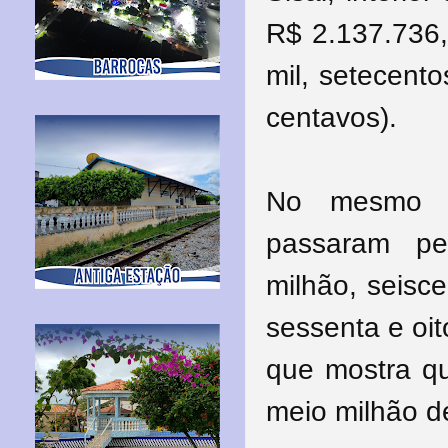
R$ 2.137.736,9
mil, setecento
centavos).
No mesmo p
passaram pe
milhão, seisc
sessenta e oit
que mostra qu
meio milhão de