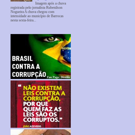
Imagem após a chuva
registrada pelo jornalista Rubenilson
Nogueira A chuva chegou com
intensidade ao município de Barrocas
nesta sexta-feira...