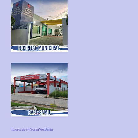
Tweets de @NossaVozBahia