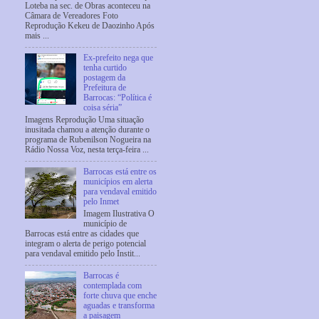
Loteba na sec. de Obras aconteceu na
Câmara de Vereadores Foto
Reprodução Kekeu de Daozinho Após
mais ...
Ex-prefeito nega que
tenha curtido
postagem da
Prefeitura de
Barrocas: “Política é
coisa séria”
Imagens Reprodução Uma situação
inusitada chamou a atenção durante o
programa de Rubenilson Nogueira na
Rádio Nossa Voz, nesta terça-feira ...
Barrocas está entre os
municípios em alerta
para vendaval emitido
pelo Inmet
Imagem Ilustrativa O
município de
Barrocas está entre as cidades que
integram o alerta de perigo potencial
para vendaval emitido pelo Instit...
Barrocas é
contemplada com
forte chuva que enche
aguadas e transforma
a paisagem