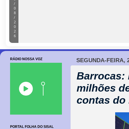
/
0
8
/
2
0
2
6
RÁDIO NOSSA VOZ
SEGUNDA-FEIRA, 
Barrocas: 
milhões de
contas do
PORTAL FOLHA DO SISAL