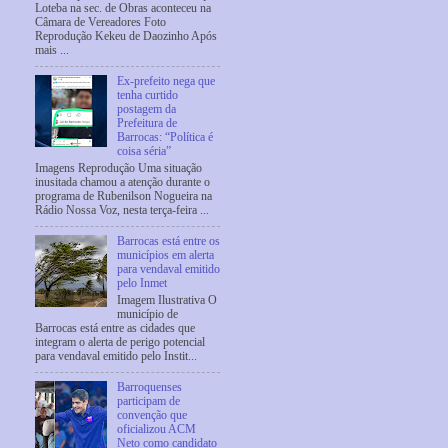
Loteba na sec. de Obras aconteceu na
Câmara de Vereadores Foto
Reprodução Kekeu de Daozinho Após
mais ...
Ex-prefeito nega que
tenha curtido
postagem da
Prefeitura de
Barrocas: “Política é
coisa séria”
Imagens Reprodução Uma situação
inusitada chamou a atenção durante o
programa de Rubenilson Nogueira na
Rádio Nossa Voz, nesta terça-feira ...
Barrocas está entre os
municípios em alerta
para vendaval emitido
pelo Inmet
Imagem Ilustrativa O
município de
Barrocas está entre as cidades que
integram o alerta de perigo potencial
para vendaval emitido pelo Instit...
Barroquenses
participam de
convenção que
oficializou ACM
Neto como candidato