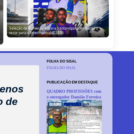
Seleção de Barrocas encara Santanópolis no terceiro
teste para o Intermunicipal 2026
FOLHA DO SISAL
FOLHA DO SISAL
PUBLICAÇÃO EM DESTAQUE
menos
QUADRO PROFISSÕES com
o entregador Damião Ferreira
o de