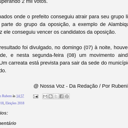
uperando 2 mil votos.
dos onde o prefeito conseguiu atrair para seu grupo l
 parte do grupo da oposição, a exemplo de Alambiq
 ele conseguiu vencer os candidatos da oposição.
esultado foi divulgado, no domingo (07) à noite, houve
ade, e nesta segunda-feira (08) um movimento aind
m carreata está prevista para sair da sede do municíp
do.
@ Nossa Voz - Da Redação / Por Rubeni
on Rubem
às
14:57
018
,
Eleições 2018
ios:
entário