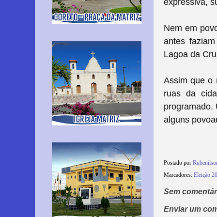
expressiva, s
Nem em povoa
antes faziam
Lagoa da Cruz
Assim que o r
ruas da cid
programado. U
alguns povoa
Postado por
Rubenils
Marcadores:
Eleição 2
Sem comentár
Enviar um com