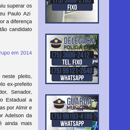
uiu superar os
teu Paulo Azi
or a diferença
tão candidato
grupo em 2014
neste pleito,
lo ex-prefeito
or, Senador,
o Estadual a
as por Almir e
or Adelson da
é ainda mais