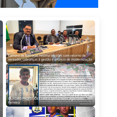
Câmara de Barrocas retoma sessões com retorno de
vereador, cobranças à gestão e anúncio de modernização
QUADRO PROFISSÕES com o borracheiro Agostinho
Ferreira