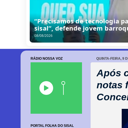
“Precisamos de tecnologia p
sisal”, defende jovem barro
08/08/2026
RÁDIO NOSSA VOZ
QUINTA-FEIRA, 9 
Após c
notas 
Concei
PORTAL FOLHA DO SISAL