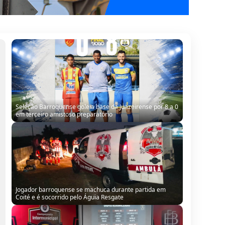
Seleção Barroquense goleia base da Juazeirense por 8 a 0
em terceiro amistoso preparatório
Jogador barroquense se machuca durante partida em
Coité e é socorrido pelo Águia Resgate