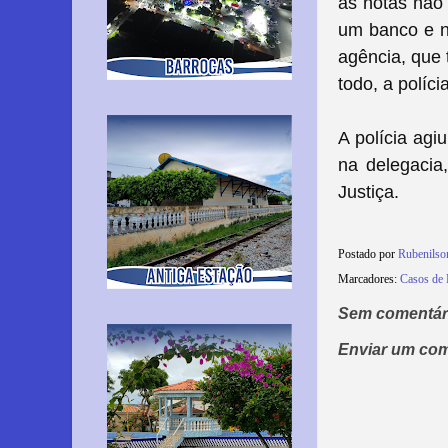
as notas não 
um banco e n
agência, que 
todo, a políc
A polícia agi
na delegacia
Justiça.
Postado por
Rubenils
Marcadores:
Casos de 
Sem comentár
Enviar um com