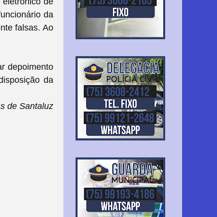
 eletrônico de
uncionário da
nte falsas.
Ao
tar depoimento
disposição da
s de Santaluz