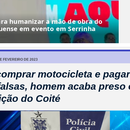
ara humanizar a mão de obra do
quense em evento em Serrinha
DE FEVEREIRO DE 2023
omprar motocicleta e paga
falsas, homem acaba preso
ção do Coité