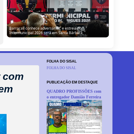
Barrocas conhece adversários, e estreia no
Intermunicipal 2026 será em Santa Bárbara
FOLHA DO SISAL
FOLHA DO SISAL
r com
PUBLICAÇÃO EM DESTAQUE
 em
QUADRO PROFISSÕES com
o entregador Damião Ferreira