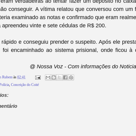
eram verdadeiras ao tentar fazer um depósito no caixa
ão conseguir.
A vítima relatou que conversou com um f
teria examinado as notas e confirmado que eram realme
ia apreendeu vinte e sete cédulas de R$ 200.
u rápido e conseguiu prender o suspeito. Após ele pres
, foi encaminhado ao sistema prisional, onde ficou à 
@ Nossa Voz - Com informações do Noticia
on Rubem
às
02:41
Polícia
,
Conceição do Coité
ios:
entário