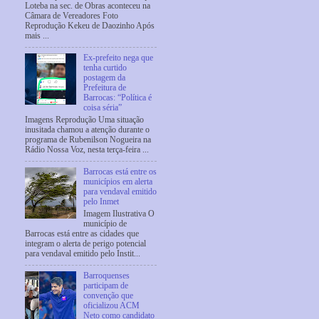
Loteba na sec. de Obras aconteceu na
Câmara de Vereadores Foto
Reprodução Kekeu de Daozinho Após
mais ...
Ex-prefeito nega que
tenha curtido
postagem da
Prefeitura de
Barrocas: “Política é
coisa séria”
Imagens Reprodução Uma situação
inusitada chamou a atenção durante o
programa de Rubenilson Nogueira na
Rádio Nossa Voz, nesta terça-feira ...
Barrocas está entre os
municípios em alerta
para vendaval emitido
pelo Inmet
Imagem Ilustrativa O
município de
Barrocas está entre as cidades que
integram o alerta de perigo potencial
para vendaval emitido pelo Instit...
Barroquenses
participam de
convenção que
oficializou ACM
Neto como candidato