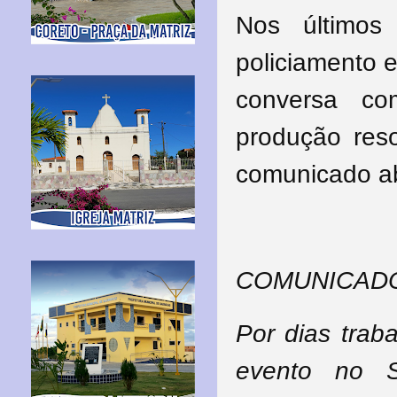
N
os últimos 
policiamento 
conversa co
produção reso
comunicado a
COMUNICADO
Por dias trab
evento no 