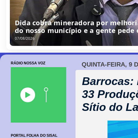
/
0
8
/
2
0
2
6
RÁDIO NOSSA VOZ
QUINTA-FEIRA, 9 
Barrocas: 
33 Produç
Sítio do L
PORTAL FOLHA DO SISAL