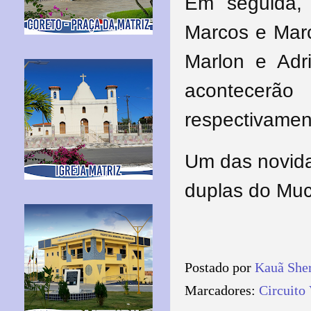
Em seguida,
Marcos e Marc
Marlon e Adr
acontecer
respectivamen
Um das novida
duplas do Muc
Postado por
Kauã She
Marcadores:
Circuito 