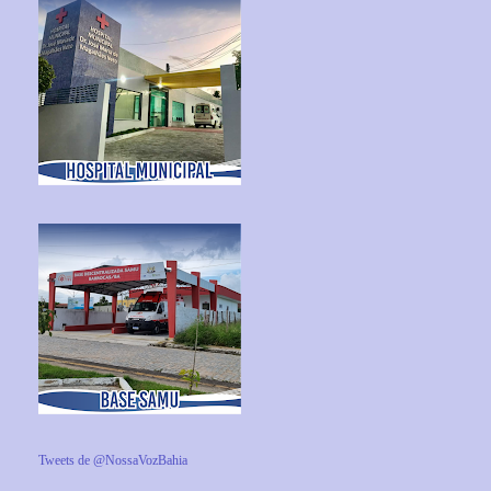
Tweets de @NossaVozBahia