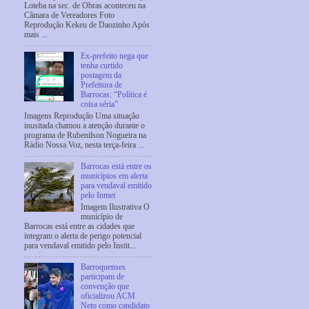
Loteba na sec. de Obras aconteceu na
Câmara de Vereadores Foto
Reprodução Kekeu de Daozinho Após
mais ...
Ex-prefeito nega que
tenha curtido
postagem da
Prefeitura de
Barrocas: “Política é
coisa séria”
Imagens Reprodução Uma situação
inusitada chamou a atenção durante o
programa de Rubenilson Nogueira na
Rádio Nossa Voz, nesta terça-feira ...
Barrocas está entre os
municípios em alerta
para vendaval emitido
pelo Inmet
Imagem Ilustrativa O
município de
Barrocas está entre as cidades que
integram o alerta de perigo potencial
para vendaval emitido pelo Instit...
Barroquenses
participam de
convenção que
oficializou ACM
Neto como candidato