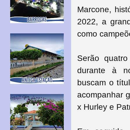
Marcone, hist
2022, a grand
como campeões
Serão quatro 
durante à no
buscam o títu
acompanhar gr
x Hurley e Pat