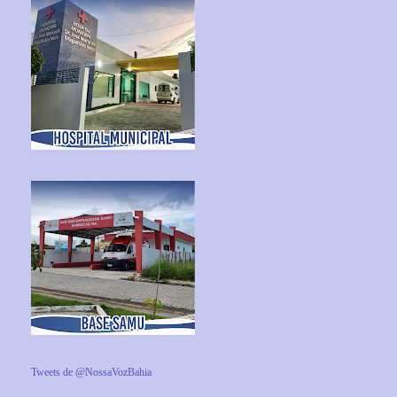
Tweets de @NossaVozBahia