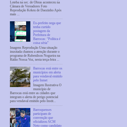
Loteba na sec. de Obras aconteceu na
Câmara de Vereadores Foto
Reprodução Kekeu de Daozinho Após
mais ...
Ex-prefeito nega que
tenha curtido
postagem da
Prefeitura de
Barrocas: “Política é
coisa séria”
Imagens Reprodução Uma situação
inusitada chamou a atenção durante o
programa de Rubenilson Nogueira na
Rádio Nossa Voz, nesta terça-feira ...
Barrocas está entre os
municípios em alerta
para vendaval emitido
pelo Inmet
Imagem Ilustrativa O
município de
Barrocas está entre as cidades que
integram o alerta de perigo potencial
para vendaval emitido pelo Instit...
Barroquenses
participam de
convenção que
oficializou ACM
Neto como candidato