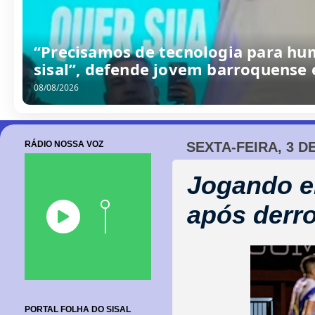
/
0
8
/
2
0
2
6
RÁDIO NOSSA VOZ
SEXTA-FEIRA, 3 D
Jogando em
após derro
PORTAL FOLHA DO SISAL