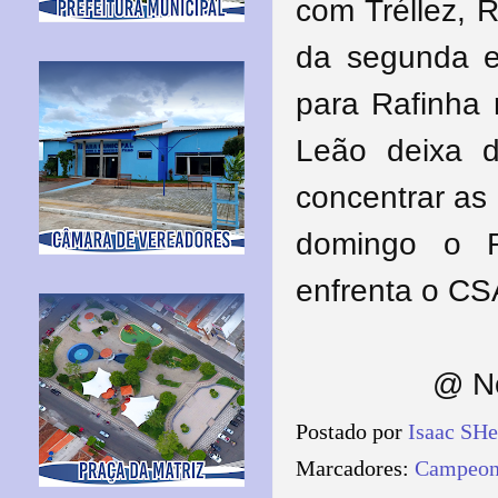
com Tréllez, R
da segunda e
para Rafinha 
Leão deixa 
concentrar as
domingo o R
enfrenta o CSA
@ No
Postado por
Isaac SH
Marcadores:
Campeona