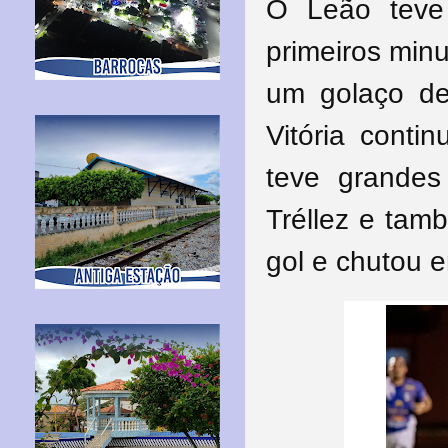
O Leão teve
primeiros min
um golaço de
Vitória conti
teve grandes
Tréllez e tam
gol e chutou 