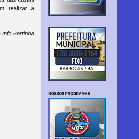
tes das custas
m realizar a
Info Serrinha
NOSSOS PROGRAMAS