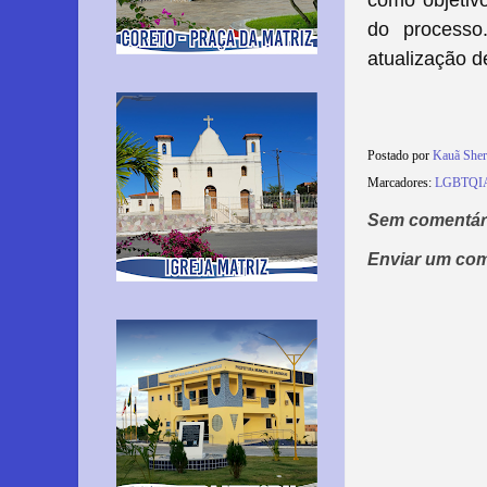
como objetivo
do processo
atualização d
Postado por
Kauã She
Marcadores:
LGBTQI
Sem comentár
Enviar um com