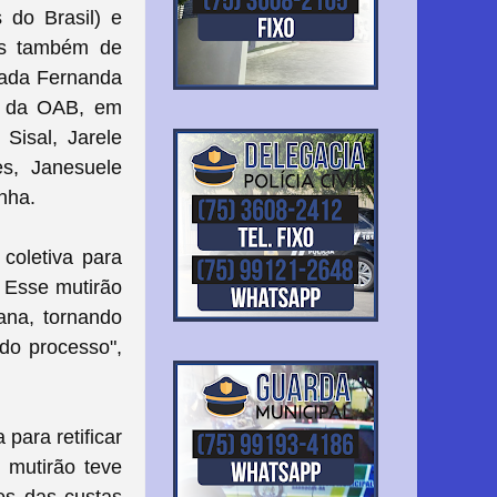
 do Brasil) e
as também de
ogada Fernanda
o da OAB, em
Sisal, Jarele
s, Janesuele
nha.
 coletiva para
. Esse mutirão
ana, tornando
 do processo",
para retificar
 mutirão teve