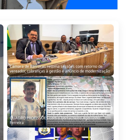
QUADRO PROFISSÕES com o borracheiro Agostinho
Ferreira
Seleção de Barrocas encara Santanópolis no terceiro
teste para o Intermunicipal 2026