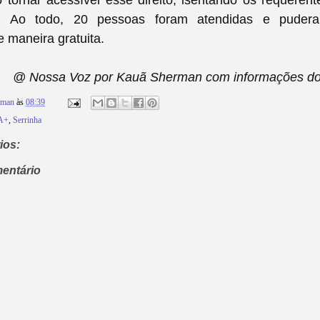
 tornar acessível esse direito, isentando os requeren
. Ao todo, 20 pessoas foram atendidas e pudera
e maneira gratuita.
@ Nossa Voz por Kauã Sherman com informações do 
rman
às
08:39
A+
,
Serrinha
ios:
entário