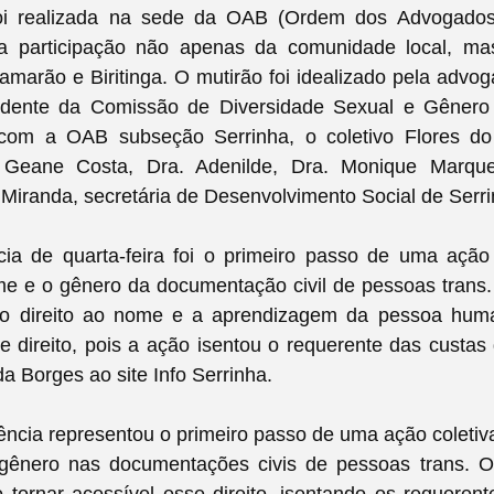
 foi realizada na sede da OAB (Ordem dos Advogados
a participação não apenas da comunidade local, m
marão e Biritinga. O mutirão foi idealizado pela adv
sidente da Comissão de Diversidade Sexual e Gêner
com a OAB subseção Serrinha, o coletivo Flores do 
 Geane Costa, Dra. Adenilde, Dra. Monique Marque
 Miranda, secretária de Desenvolvimento Social de Serri
cia de quarta-feira foi o primeiro passo de uma ação
ome e o gênero da documentação civil de pessoas trans
r o direito ao nome e a aprendizagem da pessoa hum
e direito, pois a ação isentou o requerente das custas
a Borges ao site Info Serrinha.
ência representou o primeiro passo de uma ação coletiva 
ênero nas documentações civis de pessoas trans. O