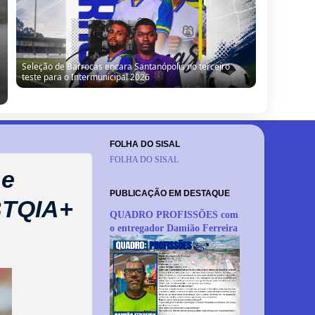
“Obra parada, ninguém trabalhando”: morador denuncia
situação de escola no Alto da Porteira em Barrocas
FOLHA DO SISAL
FOLHA DO SISAL
 e
PUBLICAÇÃO EM DESTAQUE
BTQIA+
QUADRO PROFISSÕES com
o entregador Damião Ferreira