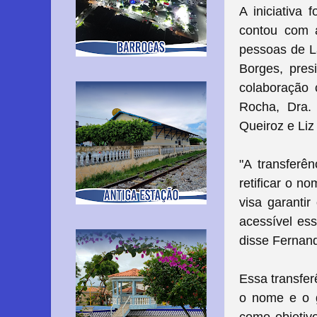
A iniciativa
contou com 
pessoas de La
Borges, pre
colaboração 
Rocha, Dra.
Queiroz e Liz
"A transferên
retificar o n
visa garanti
acessível ess
disse Fernand
Essa transfer
o nome e o g