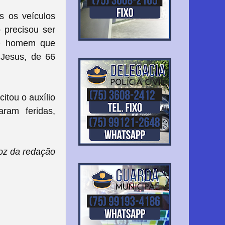
s os veículos
o precisou ser
. O homem que
 Jesus, de 66
itou o auxílio
ram feridas,
z da redação