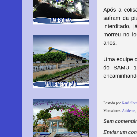
Após a colis
saíram da pis
interditado,
morreu no lo
anos.
Uma equipe da
do SAMU 192
encaminhando-
Postado por
Kauã She
Marcadores:
Acidente
,
Sem comentár
Enviar um com