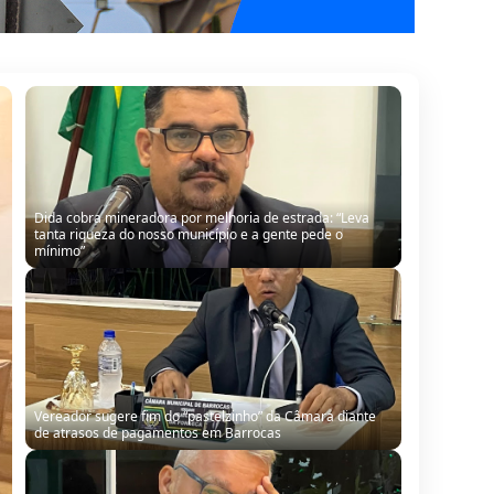
Dida cobra mineradora por melhoria de estrada: “Leva
tanta riqueza do nosso município e a gente pede o
mínimo”
Vereador sugere fim do “pastelzinho” da Câmara diante
de atrasos de pagamentos em Barrocas