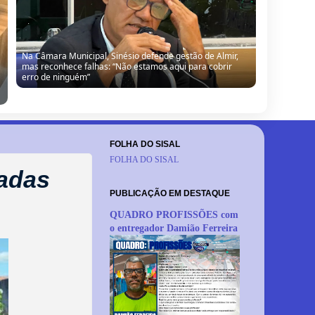
Na Câmara Municipal, Sinésio defende gestão de Almir,
mas reconhece falhas: “Não estamos aqui para cobrir
erro de ninguém”
FOLHA DO SISAL
FOLHA DO SISAL
ladas
PUBLICAÇÃO EM DESTAQUE
QUADRO PROFISSÕES com
o entregador Damião Ferreira