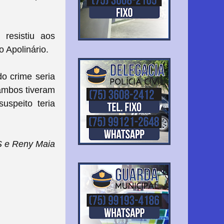
resistiu aos
o Apolinário.
do crime seria
 ambos tiveram
uspeito teria
 e Reny Maia