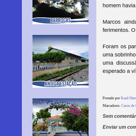
homem havia 
Marcos aind
ferimentos.
O
Foram os pare
uma sobrinho 
uma discussã
esperado a ví
Postado por
Kauã She
Marcadores:
Casos de 
Sem comentár
Enviar um com