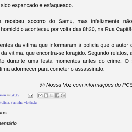
sido espancado e esfaqueado.
a recebeu socorro do Samu, mas infelizmente não 
 homicídio aconteceu por volta das 8h20, na Rua Capitã
ntes da vítima que informaram à polícia que o autor 
da vítima, que encontra-se foragido. Segundo relatos,
o durante uma festa momentos antes do crime. O s
tima adormecer para cometer o assassinato.
@ Nossa Voz com informações do PCS
rman
às
04:35
Polícia
,
Serrinha
,
violência
ios:
entário