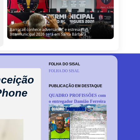
“Precisamos de tecnologia para humanizar a mão de obra
do sisal”, defende jovem barroquense em evento em
Serrinha
FOLHA DO SISAL
FOLHA DO SISAL
nceição
PUBLICAÇÃO EM DESTAQUE
iPhone
QUADRO PROFISSÕES com
o entregador Damião Ferreira