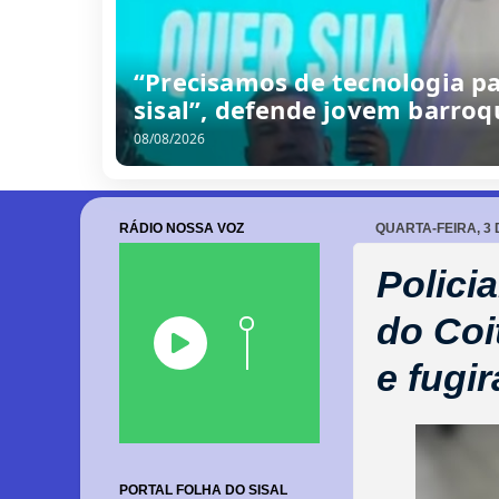
/
0
8
/
2
0
2
6
RÁDIO NOSSA VOZ
QUARTA-FEIRA, 3 
Polici
do Coi
e fugi
PORTAL FOLHA DO SISAL