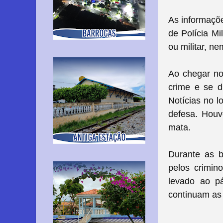
As informaçõ
de Polícia Mil
ou militar, n
Ao chegar no
crime e se d
Notícias no l
defesa. Houv
mata.
Durante as b
pelos crimin
levado ao p
continuam as 