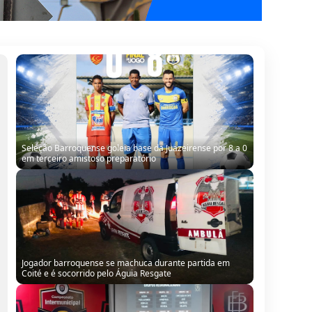
Jogador barroquense se machuca durante partida em
Coité e é socorrido pelo Águia Resgate
Barrocas conhece adversários, e estreia no
Intermunicipal 2026 será em Santa Bárbara