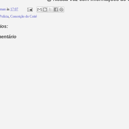
rman
às
17:07
Polícia
,
Conceição do Coité
ios:
entário