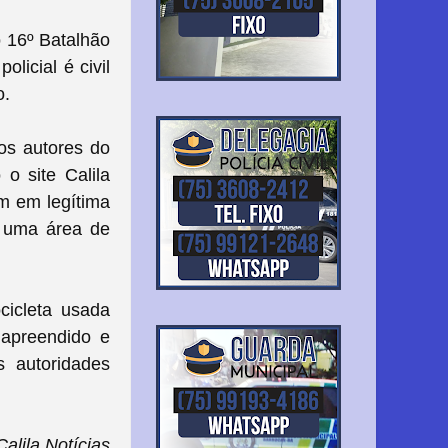
 16º Batalhão
olicial é civil
o.
os autores do
o site Calila
am em legítima
a uma área de
cicleta usada
 apreendido e
s autoridades
lila Notícias