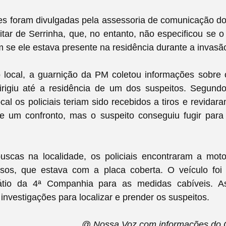
es foram divulgadas pela assessoria de comunicação do
itar de Serrinha, que, no entanto, não especificou se o p
em se ele estava presente na residência durante a invasã
 local, a guarnição da PM coletou informações sobre 
irigiu até a residência de um dos suspeitos.
Segundo 
ocal os policiais teriam sido recebidos a tiros e revidar
e um confronto, mas o suspeito conseguiu fugir par
uscas na localidade, os policiais encontraram a moto
osos, que estava com a placa coberta. O veículo foi
átio da 4ª Companhia para as medidas cabíveis.
A
investigações para localizar e prender os suspeitos.
@ Nossa Voz com informações do Ca