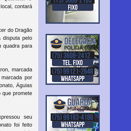
local, contará
ecer do Dragão
 disputa pelo
m quadra para
tron, marcada
a marcada por
onato, Águias
do que promete
xpressou seu
ato foi feito