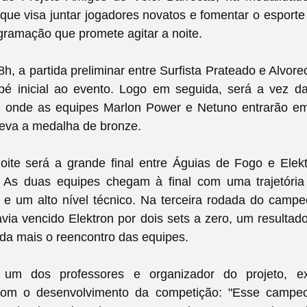
ue visa juntar jogadores novatos e fomentar o esporte 
ramação que promete agitar a noite.
18h, a partida preliminar entre Surfista Prateado e Alvor
pé inicial ao evento. Logo em seguida, será a vez da
ar, onde as equipes Marlon Power e Netuno entrarão e
leva a medalha de bronze.
oite será a grande final entre Águias de Fogo e Elek
 As duas equipes chegam à final com uma trajetóri
 e um alto nível técnico. Na terceira rodada do campe
via vencido Elektron por dois sets a zero, um resulta
da mais o reencontro das equipes.
 um dos professores e organizador do projeto, e
om o desenvolvimento da competição: "Esse campeon