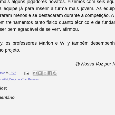
 mais alguns jogadores novatos. Fizemos com seis equ
a equipe já para inserir a turma mais jovem. As equi
erraram menos e se destacaram durante a competição. A
m treinamentos tanto físico quanto técnico e de fund
i ser bem agradável de se ver", afirmou.
y, os professores Marlon e Willy também desempen
o projeto.
@ Nossa Voz por 
rman
às
13:23
 vôlei
,
Praça do Vôlei Barrocas
ios:
entário