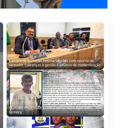
QUADRO PROFISSÕES com o borracheiro Agostinho
Ferreira
Seleção de Barrocas encara Santanópolis no terceiro
teste para o Intermunicipal 2026