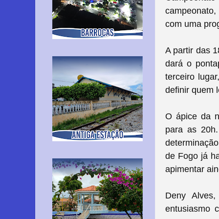
campeonato, q
com uma prog
A partir das 
dará o ponta
terceiro lug
definir quem 
O ápice da n
para as 20h.
determinação
de Fogo já ha
apimentar ain
Deny Alves,
entusiasmo c