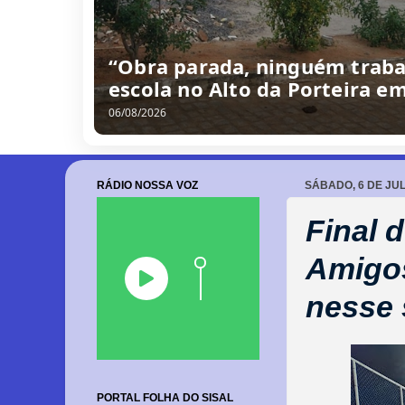
/
0
8
/
2
0
2
6
RÁDIO NOSSA VOZ
SÁBADO, 6 DE JU
Final 
Amigos
nesse
PORTAL FOLHA DO SISAL