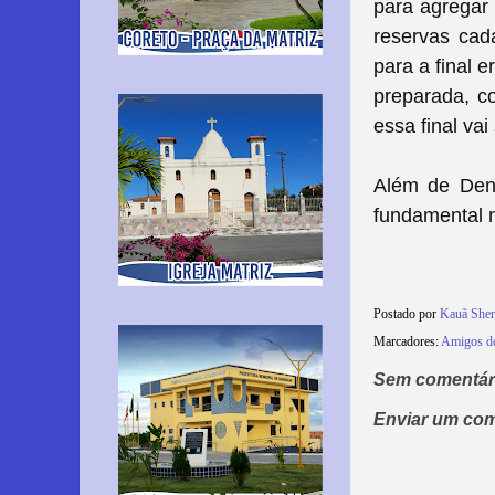
para agregar
reservas cad
para a final 
preparada, co
essa final va
Além de Den
fundamental n
Postado por
Kauã She
Marcadores:
Amigos do
Sem comentár
Enviar um com