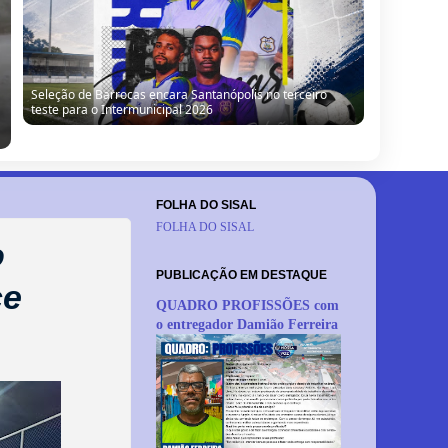
“Obra parada, ninguém trabalhando”: morador denuncia
situação de escola no Alto da Porteira em Barrocas
FOLHA DO SISAL
FOLHA DO SISAL
o
PUBLICAÇÃO EM DESTAQUE
ce
QUADRO PROFISSÕES com
o entregador Damião Ferreira