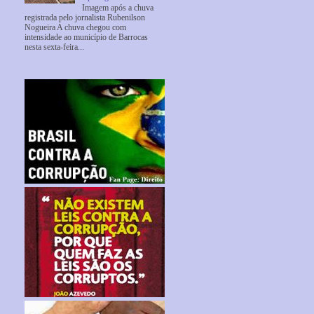
Imagem após a chuva
registrada pelo jornalista Rubenilson
Nogueira A chuva chegou com
intensidade ao município de Barrocas
nesta sexta-feira...