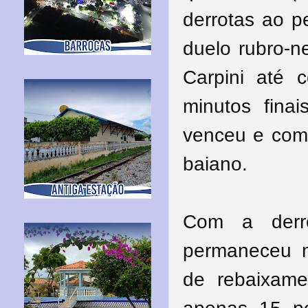
derrotas ao p
duelo rubro-n
Carpini até 
minutos finai
venceu e comp
baiano.
Com a derr
permaneceu n
de rebaixame