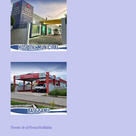
Tweets de @NossaVozBahia