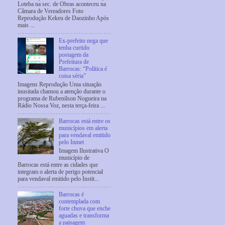
Loteba na sec. de Obras aconteceu na
Câmara de Vereadores Foto
Reprodução Kekeu de Daozinho Após
mais ...
Ex-prefeito nega que
tenha curtido
postagem da
Prefeitura de
Barrocas: “Política é
coisa séria”
Imagens Reprodução Uma situação
inusitada chamou a atenção durante o
programa de Rubenilson Nogueira na
Rádio Nossa Voz, nesta terça-feira ...
Barrocas está entre os
municípios em alerta
para vendaval emitido
pelo Inmet
Imagem Ilustrativa O
município de
Barrocas está entre as cidades que
integram o alerta de perigo potencial
para vendaval emitido pelo Instit...
Barrocas é
contemplada com
forte chuva que enche
aguadas e transforma
a paisagem