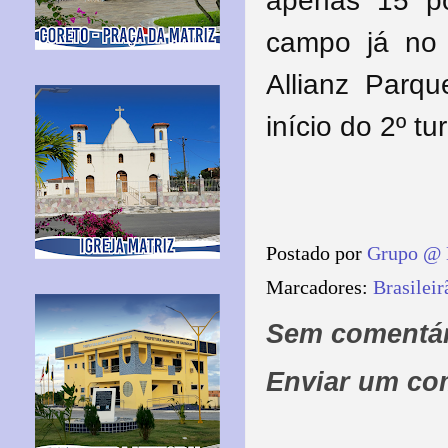
apenas 15 po
campo já no 
Allianz Parq
início do 2º t
Postado por
Grupo @ 
Marcadores:
Brasileir
Sem comentár
Enviar um co