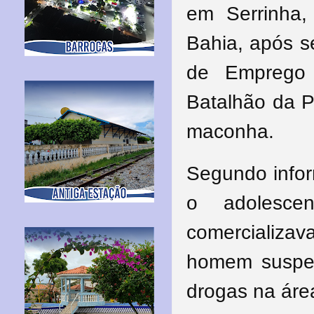
em Serrinha, 
Bahia, após s
de Emprego 
Batalhão da Po
maconha
.
Segundo info
o adolesce
comercializa
homem suspei
drogas na áre