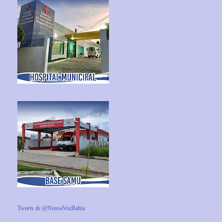
Tweets de @NossaVozBahia