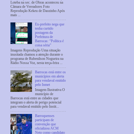
Loteba na sec. de Obras aconteceu na
Câmara de Vereadores Foto
Reprodução Kekeu de Daozinho Após
mais ...
Ex-prefeito nega que
tenha curtido
postagem da
Prefeitura de
Barrocas: “Política é
coisa séria”
Imagens Reprodução Uma situação
inusitada chamou a atenção durante o
programa de Rubenilson Nogueira na
Rádio Nossa Voz, nesta terça-feira ...
Barrocas está entre os
municípios em alerta
para vendaval emitido
pelo Inmet
Imagem Ilustrativa O
município de
Barrocas está entre as cidades que
integram o alerta de perigo potencial
para vendaval emitido pelo Instit...
Barroquenses
participam de
convenção que
oficializou ACM
Neto como candidato