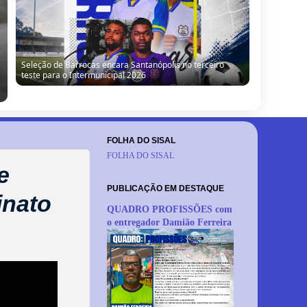
Seleção de Barrocas encara Santanópolis no terceiro
teste para o Intermunicipal 2026
FOLHA DO SISAL
FOLHA DO SISAL
e
PUBLICAÇÃO EM DESTAQUE
inato
QUADRO PROFISSÕES com
o entregador Damião Ferreira