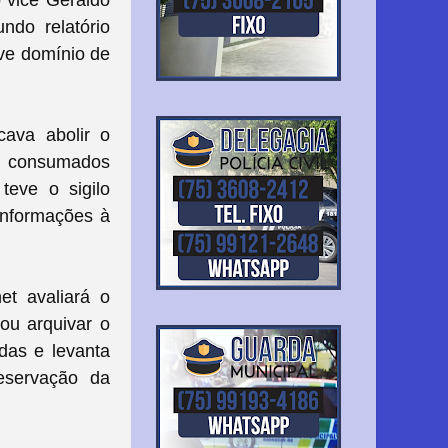
o vice Geraldo
ndo relatório
eve domínio de
ava abolir o
am consumados
teve o sigilo
informações à
t avaliará o
 ou arquivar o
adas e levanta
reservação da