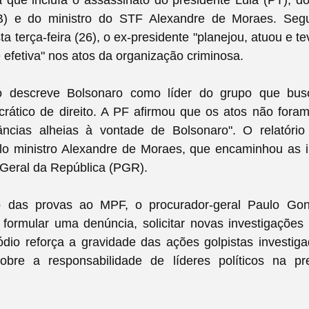
a que incluía o assassinato do presidente Lula (PT), d
) e do ministro do STF Alexandre de Moraes. Segu
ta terça-feira (26), o ex-presidente "planejou, atuou e t
e efetiva" nos atos da organização criminosa.
 descreve Bolsonaro como líder do grupo que busc
rático de direito. A PF afirmou que os atos não for
tâncias alheias à vontade de Bolsonaro". O relatório 
lo ministro Alexandre de Moraes, que encaminhou as 
-Geral da República (PGR).
 das provas ao MPF, o procurador-geral Paulo Gone
 formular uma denúncia, solicitar novas investigações
dio reforça a gravidade das ações golpistas investig
obre a responsabilidade de líderes políticos na p