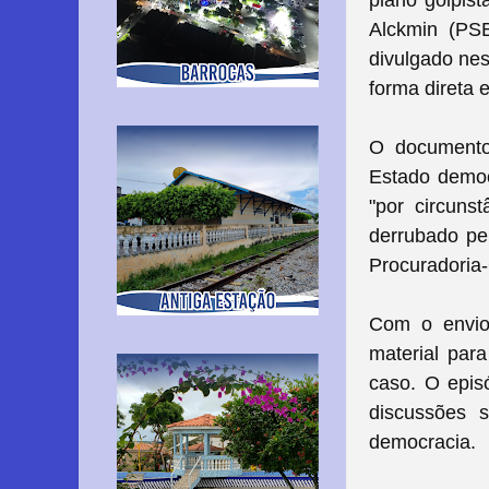
plano golpist
Alckmin (PSB
divulgado nes
forma direta 
O documento
Estado democ
"por circuns
derrubado pe
Procuradoria
Com o envio
material para
caso. O episó
discussões s
democracia.