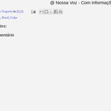
@ Nossa Voz - Com informaçõ
n Nogueira
às
03:16
o
,
Brasil
,
Golpe
ios:
entário