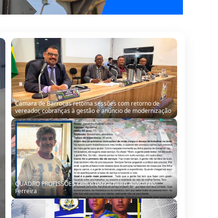
Câmara de Barrocas retoma sessões com retorno de
vereador, cobranças à gestão e anúncio de modernização
QUADRO PROFISSÕES com o borracheiro Agostinho
Ferreira