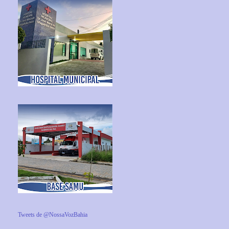
Tweets de @NossaVozBahia