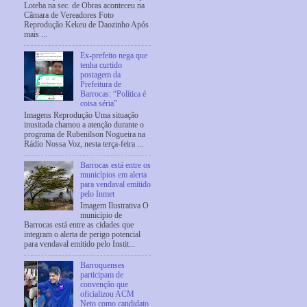
Loteba na sec. de Obras aconteceu na
Câmara de Vereadores Foto
Reprodução Kekeu de Daozinho Após
mais ...
Ex-prefeito nega que
tenha curtido
postagem da
Prefeitura de
Barrocas: “Política é
coisa séria”
Imagens Reprodução Uma situação
inusitada chamou a atenção durante o
programa de Rubenilson Nogueira na
Rádio Nossa Voz, nesta terça-feira ...
Barrocas está entre os
municípios em alerta
para vendaval emitido
pelo Inmet
Imagem Ilustrativa O
município de
Barrocas está entre as cidades que
integram o alerta de perigo potencial
para vendaval emitido pelo Instit...
Barroquenses
participam de
convenção que
oficializou ACM
Neto como candidato