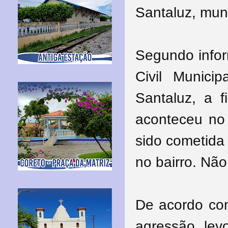
Santaluz, muni
Segundo infor
Civil Municip
Santaluz, a f
aconteceu no f
sido cometida
no bairro. Não
De acordo co
agressão, lev