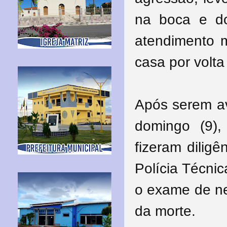
na boca e d
atendimento m
casa por volt
Após serem av
domingo (9)
fizeram dilig
Polícia Técni
o exame de ne
da morte.