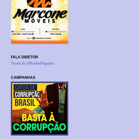
FALA DIRETOR
Tweets de @RuebmNogueira
CAMPANHAS