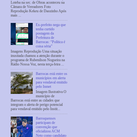
Loteba na sec. de Obras aconteceu na
Câmara de Vereadores Foto
Reprodução Kekeu de Daozinho Após
mais ...
Ex-prefeito nega que
tenha curtido
postagem da
Prefeitura de
Barrocas: “Política é
coisa séria”
Imagens Reprodução Uma situação
inusitada chamou a atenção durante o
programa de Rubenilson Nogueira na
Rádio Nossa Voz, nesta terça-feira ...
Barrocas está entre os
municípios em alerta
para vendaval emitido
pelo Inmet
Imagem Ilustrativa O
município de
Barrocas está entre as cidades que
integram o alerta de perigo potencial
para vendaval emitido pelo Instit...
Barroquenses
participam de
convenção que
oficializou ACM
Neto como candidato