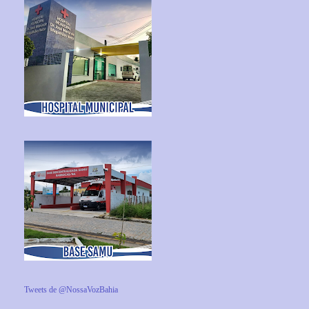
Tweets de @NossaVozBahia