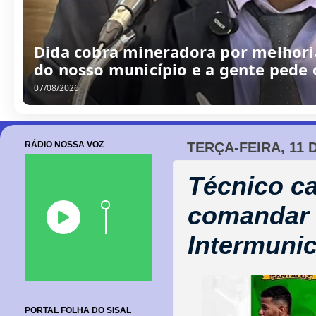
/
0
8
/
2
0
2
6
RÁDIO NOSSA VOZ
TERÇA-FEIRA, 11 
Técnico c
comandar 
Intermunic
PORTAL FOLHA DO SISAL